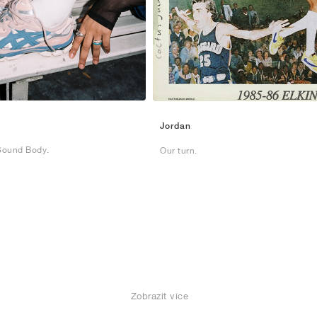
Jordan
Sound Body.
Our turn.
Zobrazit více