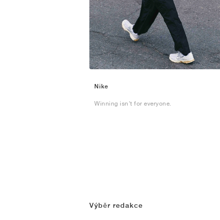
Nike
Winning isn't for everyone.
Výběr redakce