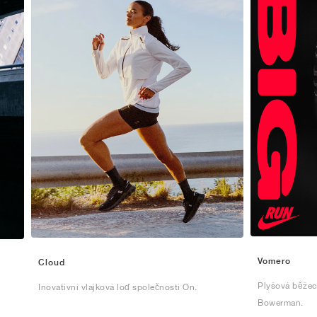
Vomero
Cloud
Plyšová běžec
Inovativní vlajková loď společnosti On.
Bowerman.