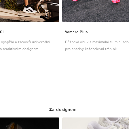
 SL
Vomero Plus
 vyspělá a zároveň univerzální
Běžecká obuv s maximální tlumicí sch
s atraktivním designem.
pro snadný každodenní trénink.
Za designem