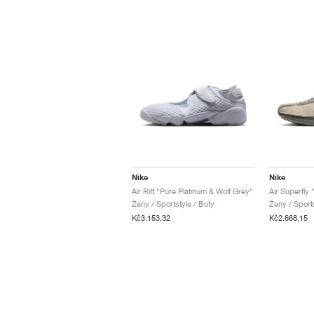
Nike
Nike
Air Rift "Pure Platinum & Wolf Grey"
Ženy / Sportstyle / Boty
Ženy / Sports
Kč3.153,32
Kč2.668,15