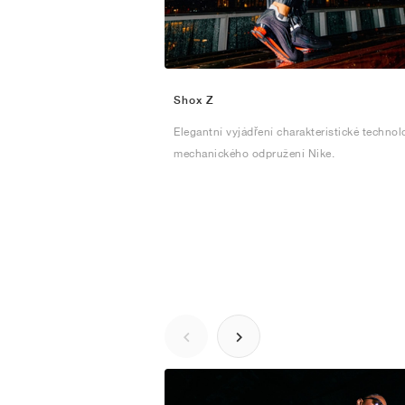
Shox Z
Elegantní vyjádření charakteristické technol
mechanického odpružení Nike.