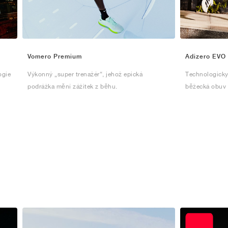
Vomero Premium
Adizero EVO
ogie
Výkonný „super trenažér“, jehož epická
Technologicky
podrážka mění zážitek z běhu.
běžecká obuv 