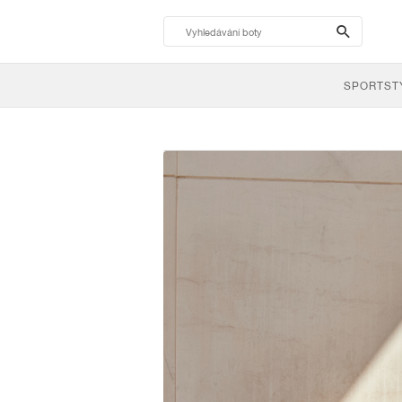
search-
btn
SPORTST