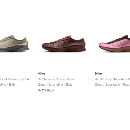
Nike
Nike
Air Superfly "Light Khaki & Light Army"
Air Superfly "Cacao Wow"
tyle / Boty
Ženy / Sportstyle / Boty
Ženy / Sportstyle / Boty
Kč2.425,57