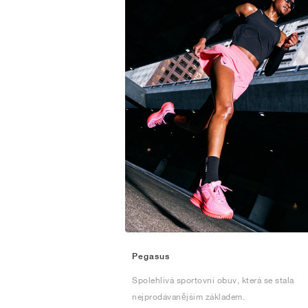
Pegasus
Spolehlivá sportovní obuv, která se stala
nejprodávanějším základem.