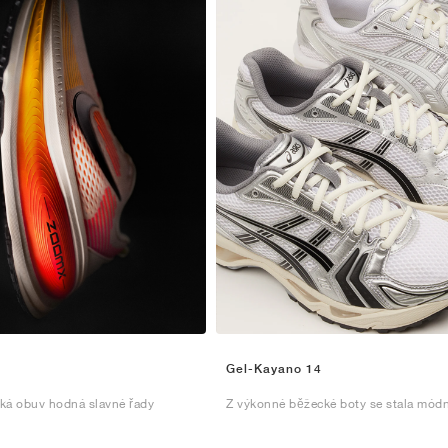
Gel-Kayano 14
ká obuv hodná slavné řady
Z výkonné běžecké boty se stala módn