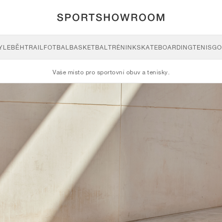
YLE
BĚH
TRAIL
FOTBAL
BASKETBAL
TRÉNINK
SKATEBOARDING
TENIS
GO
Vaše místo pro sportovní obuv a tenisky.