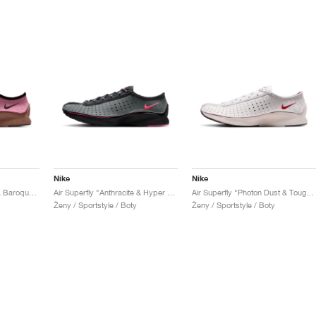
Nike
Nike
Air Superfly "Pink Rise & Baroque Brown"
Air Superfly "Anthracite & Hyper Pink"
Air Superfly "Photon Dust & Tough Red"
Ženy / Sportstyle / Boty
Ženy / Sportstyle / Boty