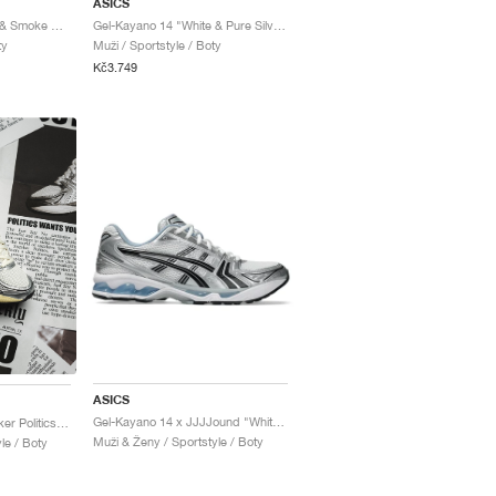
ASICS
Gel-Kayano 14 "White & Smoke Grey"
Gel-Kayano 14 "White & Pure Silver"
ty
Muži / Sportstyle / Boty
Kč3.749
ASICS
Gel-Kayano 14 x JJJJound "White & Blue"
Gel-Kayano 14 x Sneaker Politics "Just Say No"
Muži & Ženy / Sportstyle / Boty
le / Boty