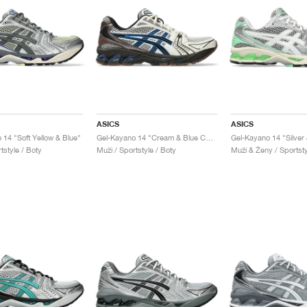
ASICS
ASICS
 14 "Soft Yellow & Blue"
Gel-Kayano 14 "Cream & Blue Coast"
Gel-Kayano 14 "Silver
tstyle / Boty
Muži / Sportstyle / Boty
Muži & Ženy / Sportsty