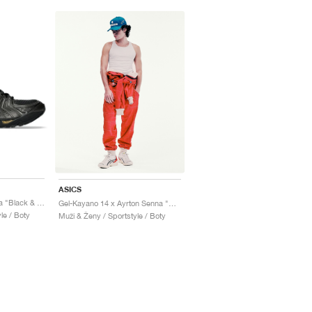
ASICS
Gel-Kayano 14 x Senna "Black & Pure Gold"
Gel-Kayano 14 x Ayrton Senna "McLaren"
le / Boty
Muži & Ženy / Sportstyle / Boty