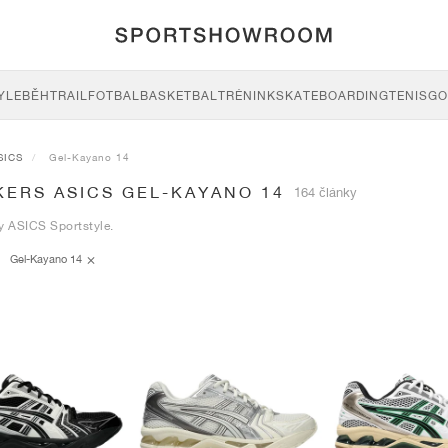
YLE
BĚH
TRAIL
FOTBAL
BASKETBAL
TRÉNINK
SKATEBOARDING
TENIS
GO
SICS
Gel-Kayano 14
KERS ASICS GEL-KAYANO 14
164 články
y ASICS Sportstyle.
Gel-Kayano 14