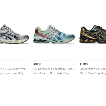
ASICS
ASICS
Gel-Kayano 14 x JJJJound "White & Midnight"
Gel-Kayano 14 x Facetasm "Organic Beauty"
 / Sportstyle / Boty
Muži & Ženy / Sportstyle / Boty
Muži & Ženy / Sportsty