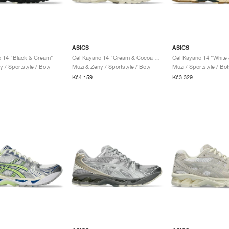
ASICS
ASICS
 14 "Black & Cream"
Gel-Kayano 14 "Cream & Cocoa Powder"
 / Sportstyle / Boty
Muži & Ženy / Sportstyle / Boty
Muži / Sportstyle / Bot
Kč4.159
Kč3.329