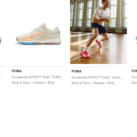
PUMA
PU
PUMA
"
Accelerate NITRO™ SQD "FOREVER.BETTER"
Accelerate NITRO™ SQD "Glowing Red & Dark Crimson"
Muži & Ženy / Házená / Boty
Žen
Muži & Ženy / Házená / Boty