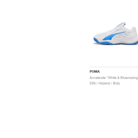
PUMA
Accelerate "White & Bluemazing
Děti / Házená / Boty