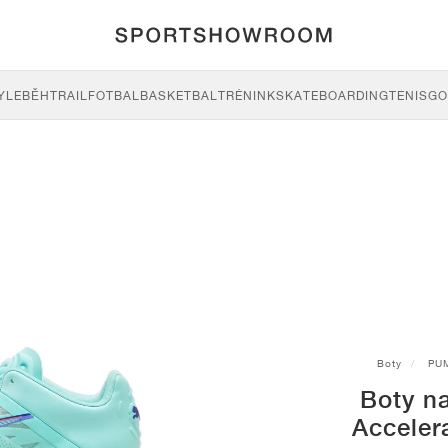
YLE
BĚH
TRAIL
FOTBAL
BASKETBAL
TRÉNINK
SKATEBOARDING
TENIS
GO
Boty
PU
Boty n
Accele