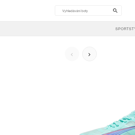
search-
btn
SPORTST