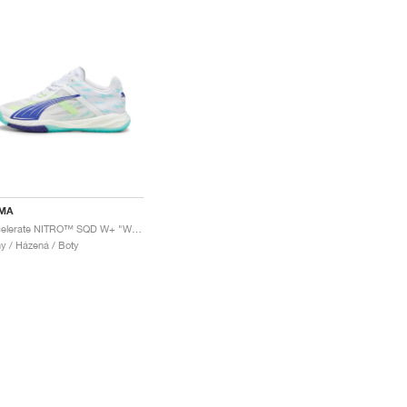
MA
Accelerate NITRO™ SQD W+ "White & Electric Peppermint"
y / Házená / Boty