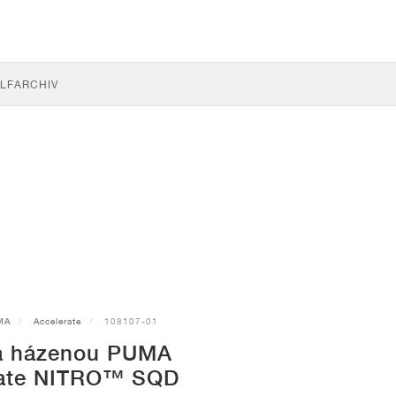
LF
ARCHIV
MA
Accelerate
108107-01
a házenou PUMA
rate NITRO™ SQD