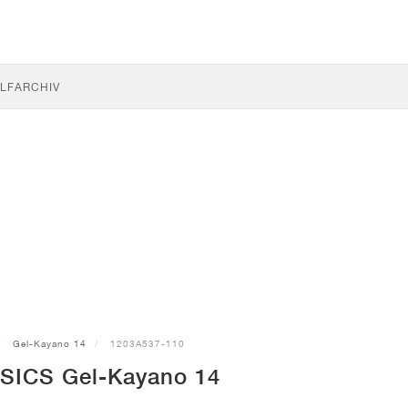
LF
ARCHIV
Gel-Kayano 14
1203A537-110
SICS Gel-Kayano 14