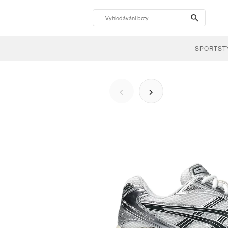
search-
btn
SPORTST