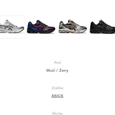
Rod
Muži / Ženy
Značka
ASICS
Sbírka