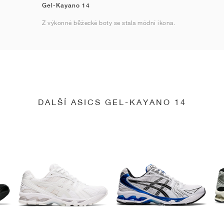
Gel-Kayano 14
Z výkonné běžecké boty se stala módní ikona.
DALŠÍ ASICS GEL-KAYANO 14