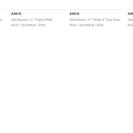
ASICS
ASICS
AS
Gel-Kayano 14 "Black & Pure Silver"
Gel-Kayano 14 "Triple White"
Gel-Kayano 14 "White & Tuna Blue"
Gel
Muži / Sportstyle / Boty
Muži / Sportstyle / Boty
Muž