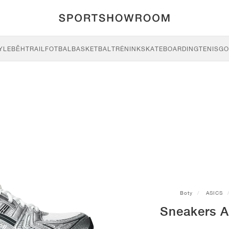
YLE
BĚH
TRAIL
FOTBAL
BASKETBAL
TRÉNINK
SKATEBOARDING
TENIS
GO
Boty
ASICS
Sneakers A