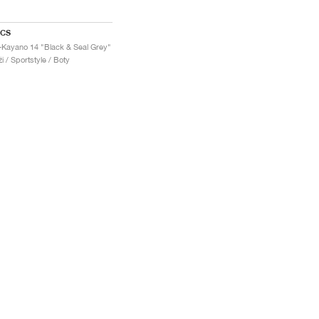
ICS
-Kayano 14 "Black & Seal Grey"
i / Sportstyle / Boty