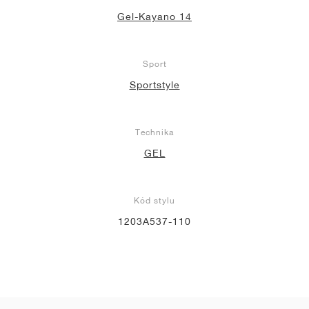
Gel-Kayano 14
Sport
Sportstyle
Technika
GEL
Kód stylu
1203A537-110