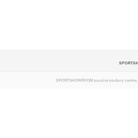
SPORTS
O nás
SPORTSHOWROOM používá soubory cookie.
Kontakt
Sitemap