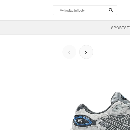
search-
btn
SPORTST