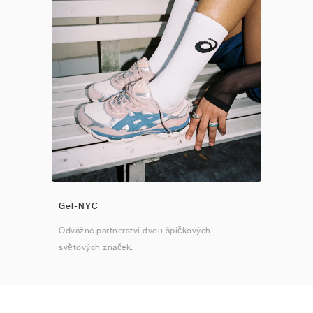
Gel-NYC
Odvážné partnerství dvou špičkových
světových značek.