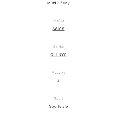
Muži / Ženy
Značka
ASICS
Sbírka
Gel-NYC
Modelka
2
Sport
Sportstyle