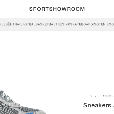
YLE
BĚH
TRAIL
FOTBAL
BASKETBAL
TRÉNINK
SKATEBOARDING
TENIS
GO
Boty
ASICS
Sneakers 