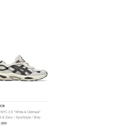
ICS
-NYC 2.0 "White & Oatmeal"
i & Ženy / Sportstyle / Boty
.959