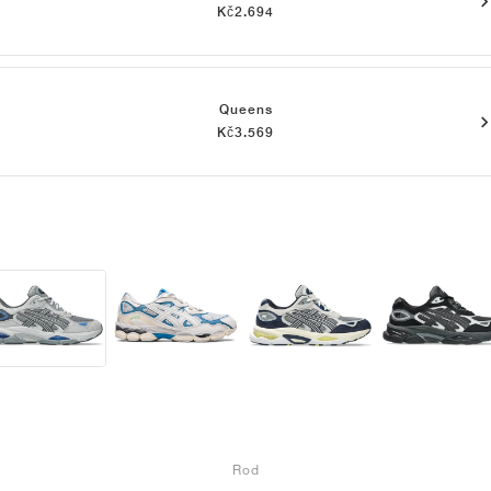
Kč2.694
Queens
Kč3.569
Rod