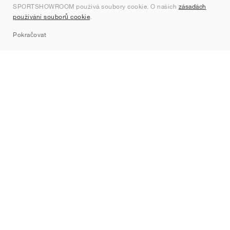
SPORTSHOWROOM používá soubory cookie. O našich
zásadách
Kontakt
používání souborů cookie
.
Sitemap
Pokračovat
Značky
Nike
Jordan
adidas
New Balance
ASICS
PUMA
Converse
Vans
Hoka
Salomon
On