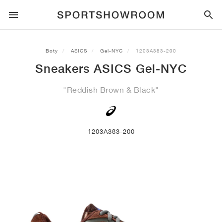
SPORTSTYLE
Boty
ASICS
Gel-NYC
1203A383-200
Sneakers ASICS Gel-NYC
BĚH
ALL
NIKE
AIR MAX
ADIDAS
JORDAN
NEW BALANCE
ASICS
PUMA
"Reddish Brown & Black"
TRAIL
ZNAČKY
ALL
NIKE
ADIDAS
NEW BALANCE
ASICS
PUMA
ZNAČKY
ALL
DUNK
ALL
1
ALL
SAMBA
ALL
1
ALL
327
ALL
GEL-KAYANO 14
ALL
SUEDE
FOTBAL
ALL
NIKE
ADIDAS
NEW BALANCE
ASICS
PUMA
ZNAČKY
AIR FORCE 1
90
GAZELLE
2
550
GEL-KAYANO 20
SUEDE XL
ALL
ON
ALL
ALPHAFLY
ALL
4DFWD
ALL
FRESH FOAM X 1080
ALL
GEL-NIMBUS
ALL
DEVIATE NITRO™
ALL
ON
1203A383-200
BASKETBAL
ALL
NIKE
ADIDAS
PUMA
NEW BALANCE
BLAZER
95
SUPERSTAR
3
530
GEL-NIMBUS 10.1
PALERMO
CONVERSE
VAPORFLY
SUPERNOVA
FRESH FOAM X 860
GEL-KAYANO
DEVIATE NITRO™ ELITE
HOKA
ALL
ULTRAFLY
ALL
TERREX AGRAVIC
ALL
FRESH FOAM X HIERRO
ALL
GEL-VENTURE
ALL
VOYAGE NITRO
ON
TRÉNINK
ALL
NIKE
JORDAN
ADIDAS
PUMA
NEW BALANCE
CORTEZ
97
HANDBALL SPEZIAL
4
2002R
GEL-NIMBUS 9
SPEEDCAT
VANS
ZOOM FLY
ADISTAR
FRESH FOAM X 880
GEL-CUMULUS
FAST-R NITRO™ ELITE
SAUCONY
ZEGAMA
TERREX SOULSTRIDE
FRESH FOAM X GAROÉ
GEL-TRABUCO
FAST TRAC NITRO
HOKA
ALL
MERCURIAL
ALL
PREDATOR
ALL
FUTURE
ALL
TEKELA
SKATEBOARDING
ALL
NIKE
ADIDAS
ZNAČKY
VOMERO 5
PLUS
CAMPUS 00S
5
1906
GEL-NYC
MOSTRO
HOKA
PEGASUS
ULTRABOOST
FRESH FOAM X MORE
GT-2000
MAGMAX NITRO™
MIZUNO
WILDHORSE
TERREX TRACEROCKER
NITREL
GEL-SONOMA
SALOMON
TIEMPO
F50
ULTRA
FURON
ALL
KOBE
ALL
LUKA
ALL
ANTHONY EDWARDS
ALL
LAMELO
ALL
KAWHI