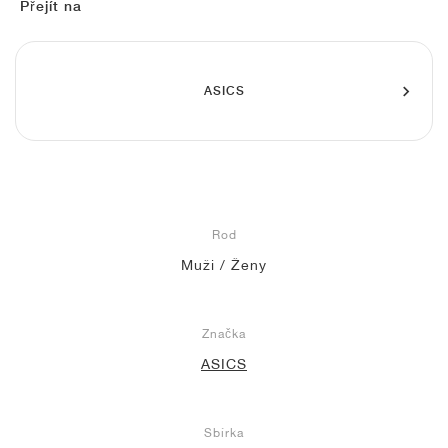
FIELD GENERAL
CRAZE
ADIRACER
MULE
471
GEL-CUMULUS 16
G.T. CUT
FORCE 58
TEKKIRA CUP
508
JORDAN
Přejít na
KILLSHOT 2
MOTO 2K
ITALIA
LEGACY 312
ALLERDALE
G.T. FUTURE
PS8
ALOHA SUPER
600
ASICS
TOTAL 90
PHENOMENA
FORUM
JUMPMAN JACK
2000
VERTEBRAE
808
AVA ROVER
1000
HAMBURG
204L
AIR MAX 95
933
MIND
860V2
Rod
Muži / Ženy
AIR RIFT
Značka
ASICS
Sbírka