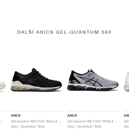
DALŠÍ ASICS GEL-QUANTUM 360
ASICS
ASICS
AS
Gel-Quantum 360 6 "White & Techno Cyan"
Gel-Quantum 360 5 Knit "Black & Cozy Pink"
Gel-Quantum 360 5 Knit "White & Black"
Ženy / Sportstyle / Boty
Ženy / Sportstyle / Boty
Žen