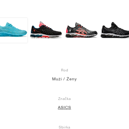
Rod
Muži / Ženy
Značka
ASICS
Sbírka