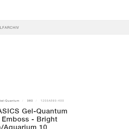
LF
ARCHIV
Gel-Quantum
360
1203A593-400
ASICS Gel-Quantum
I Emboss - Bright
/Aquarium 10