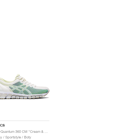
ICS
Gel-Quantum 360 CM "Cream & Huddle Yellow"
y / Sportstyle / Boty