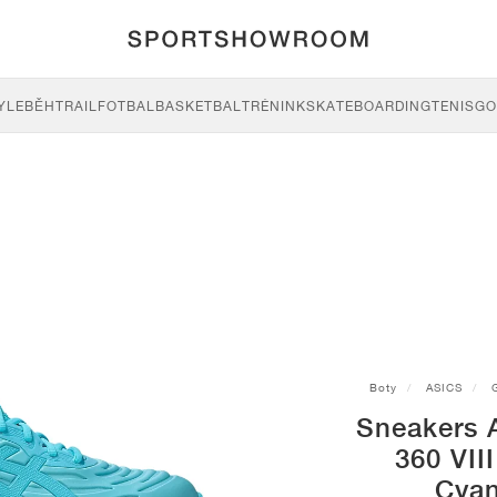
YLE
BĚH
TRAIL
FOTBAL
BASKETBAL
TRÉNINK
SKATEBOARDING
TENIS
GO
Boty
ASICS
Sneakers 
360 VII
Cyan