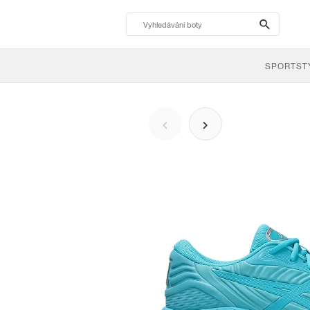
search-
btn
SPORTST