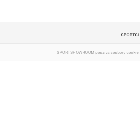
SPORTS
O nás
SPORTSHOWROOM používá soubory cookie.
Kontakt
Sitemap