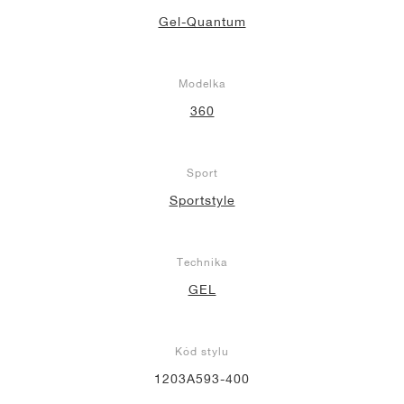
Gel-Quantum
Modelka
360
Sport
Sportstyle
Technika
GEL
Kód stylu
1203A593-400