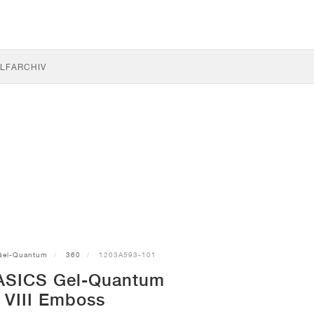
LF
ARCHIV
Gel-Quantum
360
1203A593-101
ASICS Gel-Quantum
 VIII Emboss