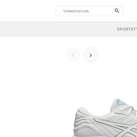
search-
btn
SPORTST