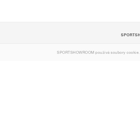
SPORTS
O nás
SPORTSHOWROOM používá soubory cookie.
Kontakt
Sitemap