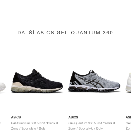
DALŠÍ ASICS GEL-QUANTUM 360
ASICS
ASICS
AS
Gel-Quantum 360 6 "White & Techno Cyan"
Gel-Quantum 360 5 Knit "Black & Cozy Pink"
Gel-Quantum 360 5 Knit "White & Black"
Ženy / Sportstyle / Boty
Ženy / Sportstyle / Boty
Žen