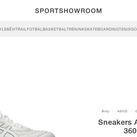
YLE
BĚH
TRAIL
FOTBAL
BASKETBAL
TRÉNINK
SKATEBOARDING
TENIS
GO
Boty
ASICS
Sneakers 
360