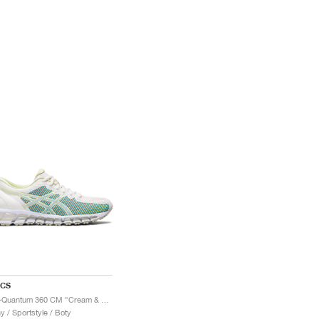
ICS
Gel-Quantum 360 CM "Cream & Huddle Yellow"
y / Sportstyle / Boty