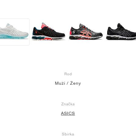
Rod
Muži / Ženy
Značka
ASICS
Sbírka