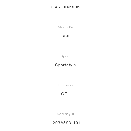
Gel-Quantum
Modelka
360
Sport
Sportstyle
Technika
GEL
Kód stylu
1203A593-101