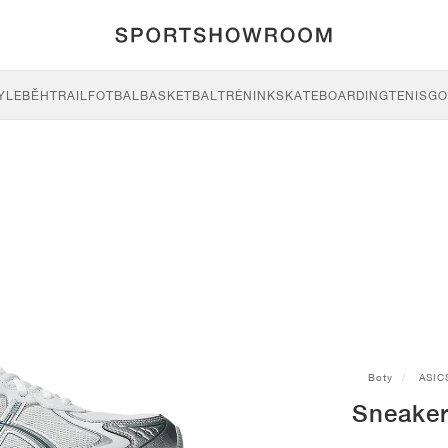
YLE
BĚH
TRAIL
FOTBAL
BASKETBAL
TRÉNINK
SKATEBOARDING
TENIS
GO
Boty
ASIC
Sneaker