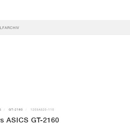
LF
ARCHIV
S
GT-2160
1203A320-110
s ASICS GT-2160