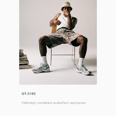
GT-2160
Velkolepý comeback podpořený spoluprací.