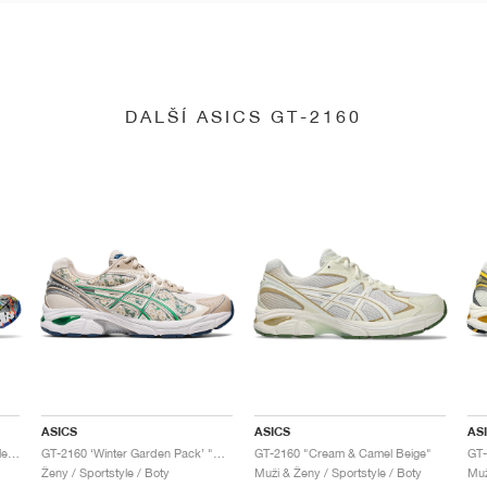
DALŠÍ ASICS GT-2160
ASICS
ASICS
AS
GT-2160 x Gallery Dept. "ComplexCon"
GT-2160 ‘Winter Garden Pack’ "Oatmeal & Simply Taupe"
GT-2160 "Cream & Camel Beige"
Ženy / Sportstyle / Boty
Muži & Ženy / Sportstyle / Boty
Muž