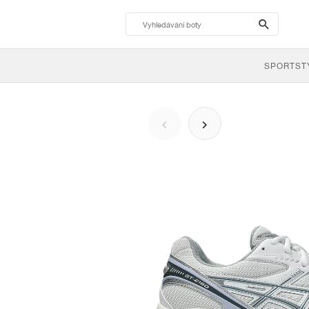
search-
btn
SPORTST