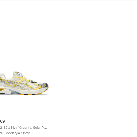
ICS
GT-2160 x Kith "Cream & Solar Power"
i / Sportstyle / Boty