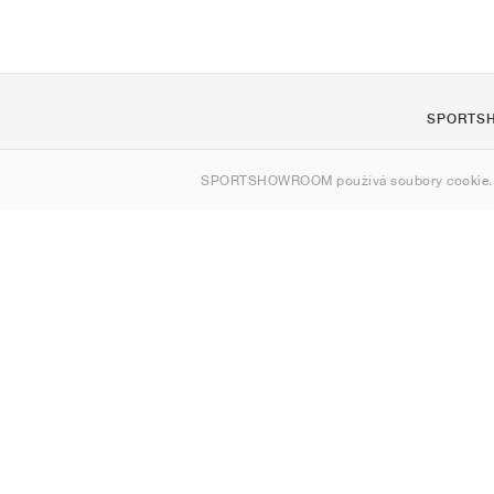
SPORTS
O nás
SPORTSHOWROOM používá soubory cookie.
Kontakt
Sitemap