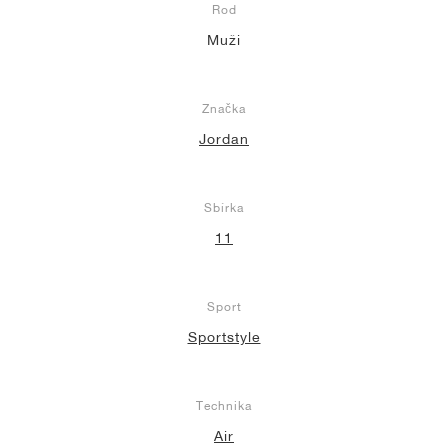
Rod
Muži
Značka
Jordan
Sbírka
11
Sport
Sportstyle
Technika
Air