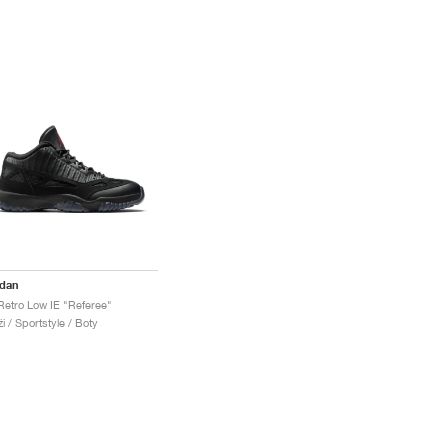
rdan
Retro Low IE "Referee"
i / Sportstyle / Boty