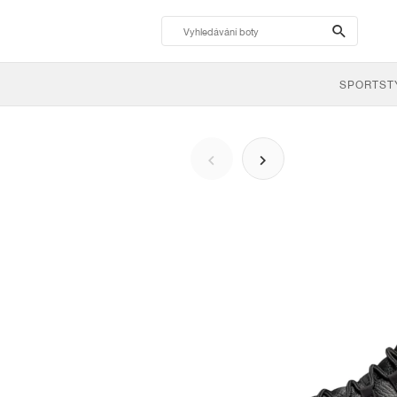
search-
btn
SPORTST