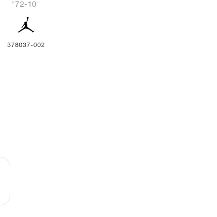
"72-10"
378037-002