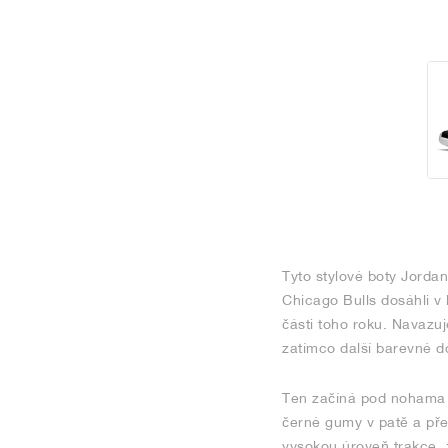
Tyto stylové boty Jorda
Chicago Bulls dosáhli v 
části toho roku. Navazuj
zatímco další barevné do
Ten začíná pod nohama p
černé gumy v patě a předn
vysokou úroveň trakce, 