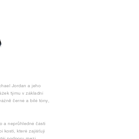
chael Jordan a jeho
rážek týmu v základní
vážně černé a bílé tóny,
o a neprůhledné části
kosti, které zajišťují
ětší podporu mezi