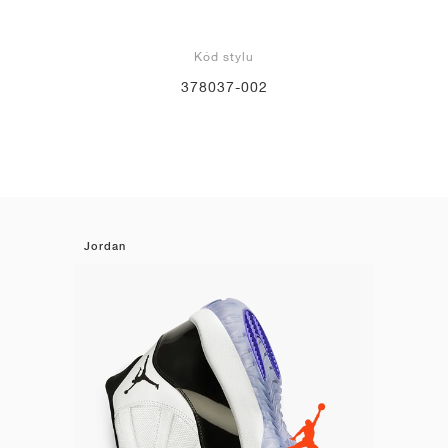
Kód stylu
378037-002
Jordan