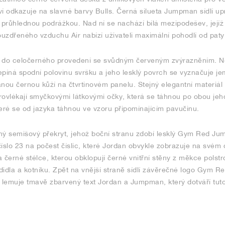
 odkazuje na slavné barvy Bulls. Černá silueta Jumpman sídlí upr
ě průhlednou podrážkou. Nad ní se nachází bílá mezipodešev, jej
uzdřeného vzduchu Air nabízí uživateli maximální pohodlí od paty
 do celočerného provedení se svůdným červeným zvýrazněním. Nes
epíná spodní polovinu svršku a jeho lesklý povrch se vyznačuje j
anou černou kůží na čtvrtinovém panelu. Stejný elegantní materiál
rovlékají smyčkovými látkovými očky, která se táhnou po obou jeh
které se od jazyka táhnou ve vzoru připomínajícím pavučinu.
erný semišový překryt, jehož boční stranu zdobí lesklý Gym Red Ju
 číslo 23 na počest číslic, které Jordan obvykle zobrazuje na svém
černé stélce, kterou obklopují černé vnitřní stěny z měkce polst
didla a kotníku. Zpět na vnější straně sídlí závěrečné logo Gym 
ě lemuje tmavě zbarvený text Jordan a Jumpman, který dotváří tuto