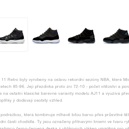
n 11 Retro byly vyrobeny na oslavu rekordní sezóny NBA, které Mi
letech 95-96. Její přezdívka proto zní 72-10 - počet vítězství a po
e na ostatní klasické barevné varianty modelu AJ11 a využívá pře
plňky jí dodávají osobitý vzhled.
odrážkou, která kombinuje mlhavě bílou barvu přes průsvitné těl
í části chodidla. Ty jsou označeny přilnavými liniemi ve tvaru rybí 
zatímco černo-červená deska z uhlíkových vláken umístěná pro v