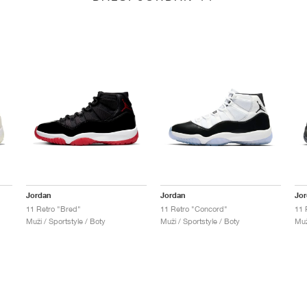
Jordan
Jordan
Jo
11 Retro "Bred"
11 Retro "Concord"
11 
Muži / Sportstyle / Boty
Muži / Sportstyle / Boty
Muž