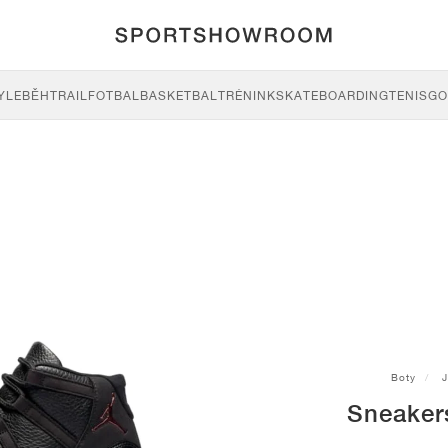
YLE
BĚH
TRAIL
FOTBAL
BASKETBAL
TRÉNINK
SKATEBOARDING
TENIS
GO
Boty
J
Sneaker