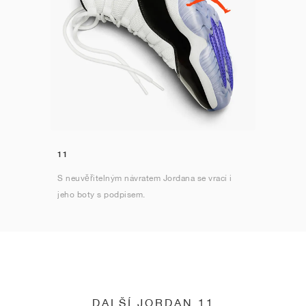
11
S neuvěřitelným návratem Jordana se vrací i
jeho boty s podpisem.
DALŠÍ JORDAN 11