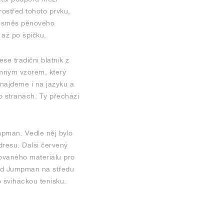
ostřed tohoto prvku,
íž směs pěnového
 až po špičku.
e tradiční blatník z
emným vzorem, který
 najdeme i na jazyku a
o stranách. Ty přechází
mpman. Vedle něj bylo
 dresu. Další červený
rovaného materiálu pro
Red Jumpman na středu
 šviháckou tenisku.