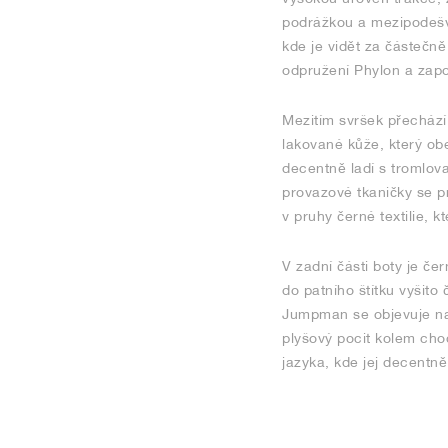
podrážkou a mezipodešví
kde je vidět za částečn
odpružení Phylon a zapo
Mezitím svršek přechází
lakované kůže, který ob
decentně ladí s tromlov
provazové tkaničky se p
v pruhy černé textilie, 
V zadní části boty je č
do patního štítku vyšito
Jumpman se objevuje na 
plyšový pocit kolem cho
jazyka, kde jej decentn