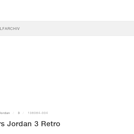
LF
ARCHIV
Jordan
3
136064-004
s Jordan 3 Retro