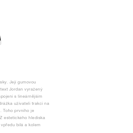
nisky. Její gumovou
 text Jordan vyražený
pojení s lineárnějším
rážka uživateli trakci na
. Toho prvního je
 Z estetického hlediska
e vpředu bílá a kolem