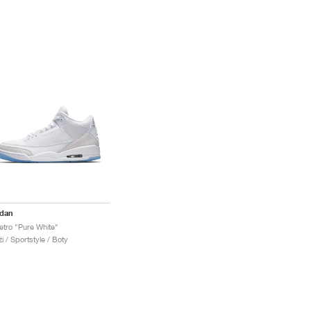
rdan
etro "Pure White"
i / Sportstyle / Boty