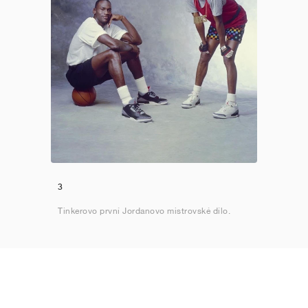
3
Tinkerovo první Jordanovo mistrovské dílo.