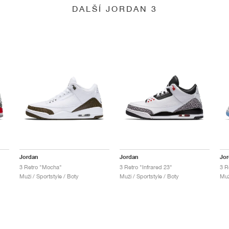
DALŠÍ JORDAN 3
Jordan
Jordan
Jo
3 Retro "Mocha"
3 Retro "Infrared 23"
3 R
Muži / Sportstyle / Boty
Muži / Sportstyle / Boty
Muž