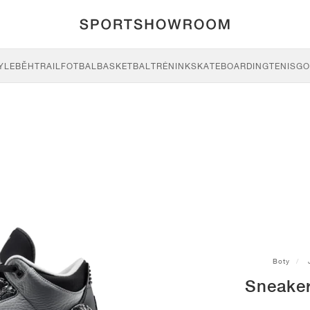
YLE
BĚH
TRAIL
FOTBAL
BASKETBAL
TRÉNINK
SKATEBOARDING
TENIS
GO
Boty
Sneaker