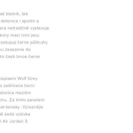
k blatník, tak
í dokonce i spodní a
terá netradičně vystavuje
kvíry mezi nimi jsou
vystupují černé půlkruhy
sou zasazena do
ní části límce černé
ým nápisem Wolf Grey
o zakřivená horní
olovina mezitím
chu. Za tímto panelem
st tenisky. Výraznější
itě šedá výšivka
 Air Jordan 3.