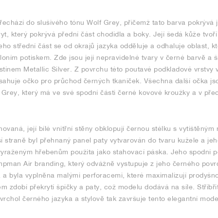
řechází do slušivého tónu Wolf Grey, přičemž tato barva pokrývá ja
t, který pokrývá přední část chodidla a boky. Její šedá kůže tvoř
 jeho střední část se od okrajů jazyka odděluje a odhaluje oblast, k
loním potiskem. Zde jsou její nepravidelné tvary v černé barvě a š
tínem Metallic Silver. Z povrchu této poutavé podkladové vrstvy 
sahuje očko pro průchod černých tkaniček. Všechna další očka j
Grey, který má ve své spodní části černé kovové kroužky a v před
inovaná, její bílé vnitřní stěny obklopují černou stélku s vytištěn
 straně byl přehnaný panel paty vytvarován do tvaru kužele a jeh
vyraženým hřebenům použita jako stahovací páska. Jeho spodní p
pman Air branding, který odvážně vystupuje z jeho černého povr
á a byla vyplněna malými perforacemi, které maximalizují prodyšno
em zdobí překrytí špičky a paty, což modelu dodává na síle. Stříbř
chol černého jazyka a stylově tak završuje tento elegantní model