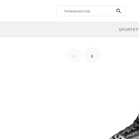
search-
btn
SPORTST