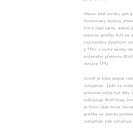
Hlavní část svršku pak p
tromlovaný kožený překry
horní část nártu, ačkoli
slavnou grafiku AJ3 se s
zvýrazněny třpytivým ods
z TPU, z nichž každý ob
koženého překryvu Wolf 
dvojice TPU.
Uvnitř je bota stejně raf
Jumpman. Zpět na vnější
polovina může být díky 
zobrazuje Wolf Grey Jum
je horní část límce čern
grafika se sloním potisk
Jumpman pak označuje vr