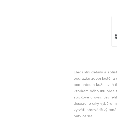
Elegantní detaily a sofi
podrážku zdobí leštěná 
pod patou a kuželovitá č
vzorkem běhounu přes zby
špičkové úrovni. Její l
dosaženo díky výběru mat
vytváří přesvědčivý tonál
paty černá.