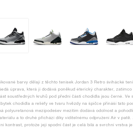
stikované barvy dělají z těchto tenisek Jordan 3 Retro švihácké te
šedá úprava, která jí dodává poněkud éterický charakter, zatímco
ást soustředných kruhů pod přední částí chodidla jsou černé. Ve s
tek chodidla a reliéfy ve tvaru hvězdy na špičce přináší tato pod
ehká polyuretanová mezipodešev mezitím dodává odolnost a pohodlí
eriálu a to druhé přichází díky viditelnému odpružení Air v patě.
ní kontrast, protože její spodní část je celá bílá a svrchní vrstva j