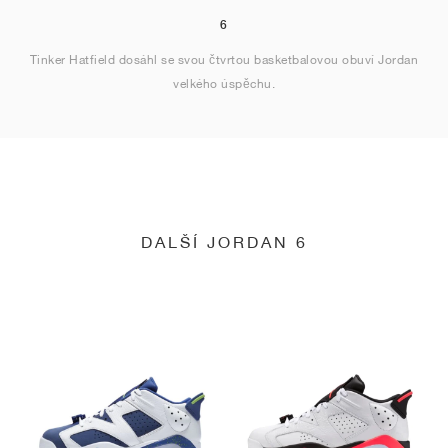
6
Tinker Hatfield dosáhl se svou čtvrtou basketbalovou obuví Jordan
velkého úspěchu.
DALŠÍ JORDAN 6