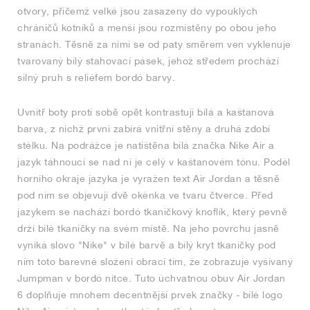
otvory, přičemž velké jsou zasazeny do vypouklých
chráničů kotníků a menší jsou rozmístěny po obou jeho
stranách. Těsně za nimi se od paty směrem ven vyklenuje
tvarovaný bílý stahovací pásek, jehož středem prochází
silný pruh s reliéfem bordó barvy.
Uvnitř boty proti sobě opět kontrastují bílá a kaštanová
barva, z nichž první zabírá vnitřní stěny a druhá zdobí
stélku. Na podrážce je natištěna bílá značka Nike Air a
jazyk táhnoucí se nad ní je celý v kaštanovém tónu. Podél
horního okraje jazyka je vyražen text Air Jordan a těsně
pod ním se objevují dvě okénka ve tvaru čtverce. Před
jazykem se nachází bordó tkaničkový knoflík, který pevně
drží bílé tkaničky na svém místě. Na jeho povrchu jasně
vyniká slovo "Nike" v bílé barvě a bílý kryt tkaničky pod
ním toto barevné složení obrací tím, že zobrazuje vyšívaný
Jumpman v bordó nitce. Tuto úchvatnou obuv Air Jordan
6 doplňuje mnohem decentnější prvek značky - bílé logo