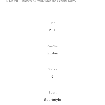
Nike Air mistrovsky vetknuté do středu paty.
Rod
Muži
Značka
Jordan
Sbírka
6
Sport
Sportstyle