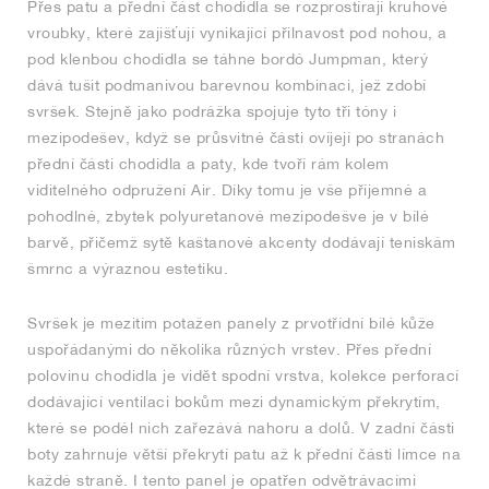
Přes patu a přední část chodidla se rozprostírají kruhové
vroubky, které zajišťují vynikající přilnavost pod nohou, a
pod klenbou chodidla se táhne bordó Jumpman, který
dává tušit podmanivou barevnou kombinaci, jež zdobí
svršek. Stejně jako podrážka spojuje tyto tři tóny i
mezipodešev, když se průsvitné části ovíjejí po stranách
přední části chodidla a paty, kde tvoří rám kolem
viditelného odpružení Air. Díky tomu je vše příjemné a
pohodlné, zbytek polyuretanové mezipodešve je v bílé
barvě, přičemž sytě kaštanové akcenty dodávají teniskám
šmrnc a výraznou estetiku.
Svršek je mezitím potažen panely z prvotřídní bílé kůže
uspořádanými do několika různých vrstev. Přes přední
polovinu chodidla je vidět spodní vrstva, kolekce perforací
dodávající ventilaci bokům mezi dynamickým překrytím,
které se podél nich zařezává nahoru a dolů. V zadní části
boty zahrnuje větší překrytí patu až k přední části límce na
každé straně. I tento panel je opatřen odvětrávacími