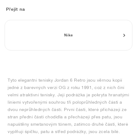
FIELD GENERAL
CRAZE
ADIRACER
MULE
471
GEL-CUMULUS 16
G.T. CUT
FORCE 58
TEKKIRA CUP
508
JORDAN
Přejít na
KILLSHOT 2
MOTO 2K
ITALIA
LEGACY 312
ALLERDALE
G.T. FUTURE
PS8
ALOHA SUPER
600
TOTAL 90
PHENOMENA
FORUM
JUMPMAN JACK
2000
VERTEBRAE
808
Nike
AVA ROVER
1000
HAMBURG
204L
AIR MAX 95
933
MIND
860V2
Tyto elegantní tenisky Jordan 6 Retro jsou věrnou kopií
AIR RIFT
jedné z barevných verzí OG z roku 1991, což z nich činí
velmi atraktivní tenisky. Její podrážka je pokryta hranatými
liniemi vytvořenými souhrou tří poloprůhledných částí a
dvou neprůhledných částí. První části, které přicházejí ze
stran přední části chodidla a přecházejí přes patu, jsou
napuštěny smetanovým tónem, zatímco druhé části, které
vyplňují špičku, patu a střed podrážky, jsou zcela bílé.