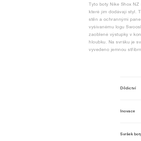
Tyto boty Nike Shox NZ 
které jim dodávají styl
stěn a ochrannými panely
vyšívanému logu Swoosh 
zaoblené výstupky v kont
hloubku. Na svršku je s
vyvedeno jemnou stříbrn
Dědictví
Inovace
Svršek bot