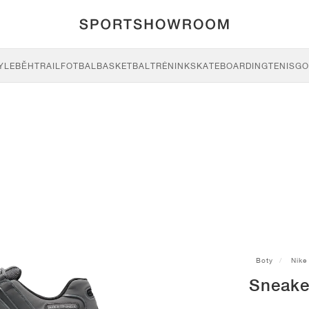
YLE
BĚH
TRAIL
FOTBAL
BASKETBAL
TRÉNINK
SKATEBOARDING
TENIS
GO
Boty
Nike
Sneake