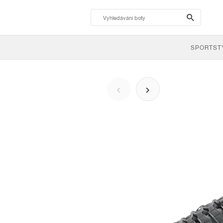
search-
btn
SPORTST