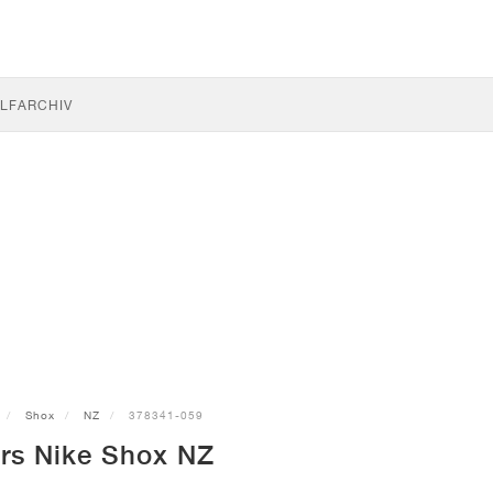
LF
ARCHIV
Shox
NZ
378341-059
rs Nike Shox NZ