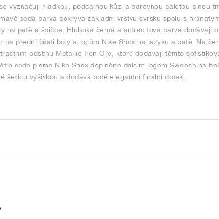
se vyznačují hladkou, poddajnou kůží a barevnou paletou plnou t
. Tmavě šedá barva pokrývá základní vrstvu svršku spolu s hranatý
 na patě a špičce. Hluboká černá a antracitová barva dodávají ok
na přední části boty a logům Nike Shox na jazyku a patě. Na če
rastním odstínu Metallic Iron Ore, které dodávají těmto sofistiko
větle šedé písmo Nike Shox doplněno dalším logem Swoosh na bočn
ě šedou výšivkou a dodává botě elegantní finální dotek.
y