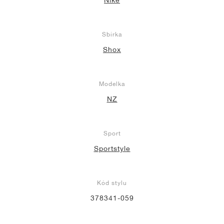
Sbírka
Shox
Modelka
NZ
Sport
Sportstyle
Kód stylu
378341-059