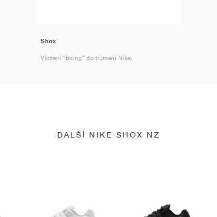
Shox
Vložení "boing" do tlumení Nike.
DALŠÍ NIKE SHOX NZ