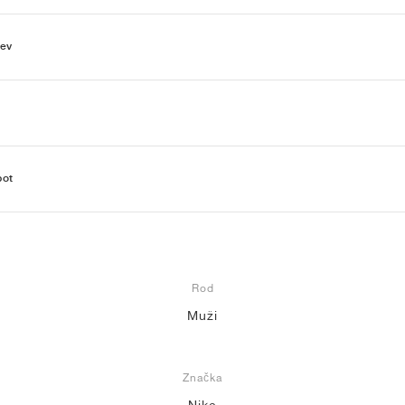
ev
bot
Rod
Muži
Značka
Nike