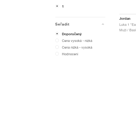
1
Jordan
Seřadit
Luka 1 "Ea
Muži / Bas
Doporučený
Cena vysoká - nízká
Cena nízká - vysoká
Hodnocení