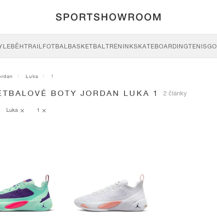
YLE
BĚH
TRAIL
FOTBAL
BASKETBAL
TRÉNINK
SKATEBOARDING
TENIS
GO
ordan
Luka
1
ETBALOVÉ BOTY JORDAN LUKA 1
2 články
Luka
1