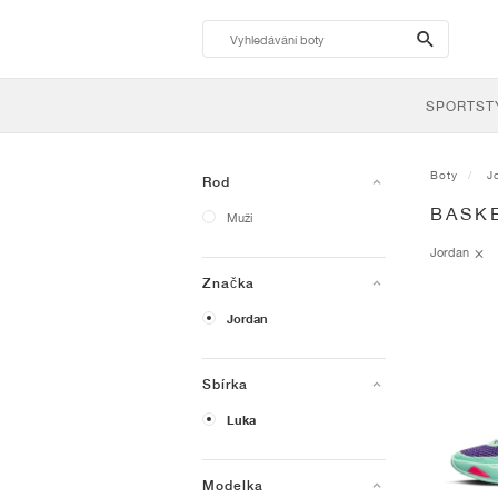
search-
btn
SPORTST
Boty
J
Rod
BASK
Muži
Jordan
Značka
Jordan
Sbírka
Luka
Modelka