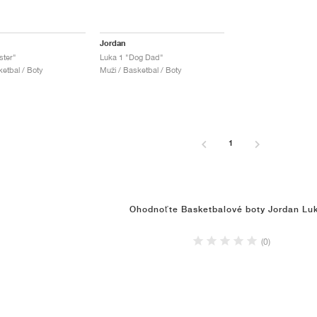
Jordan
ster"
Luka 1 "Dog Dad"
ketbal / Boty
Muži / Basketbal / Boty
1
Ohodnoťte Basketbalové boty Jordan Lu
(0)