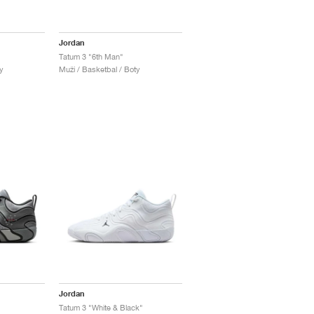
Jordan
Tatum 3 "6th Man"
y
Muži / Basketbal / Boty
Jordan
Tatum 3 "White & Black"