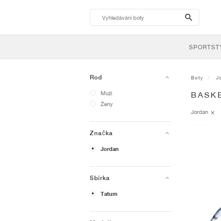
search-
btn
SPORTST
Rod
Boty
J
Muži
BASK
Ženy
Jordan
Značka
Jordan
Sbírka
Tatum