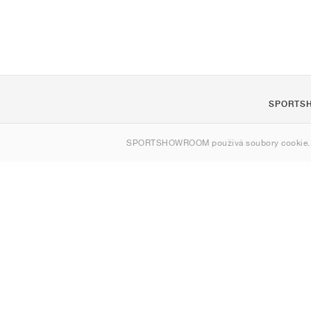
SPORTS
O nás
SPORTSHOWROOM používá soubory cookie.
Kontakt
Sitemap