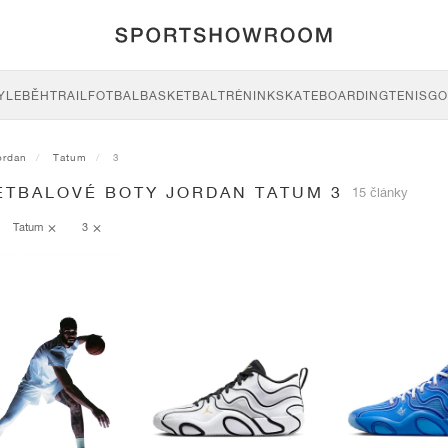
YLE
BĚH
TRAIL
FOTBAL
BASKETBAL
TRÉNINK
SKATEBOARDING
TENIS
GO
ordan
Tatum
3
ETBALOVÉ BOTY JORDAN TATUM 3
15 články
Tatum
3