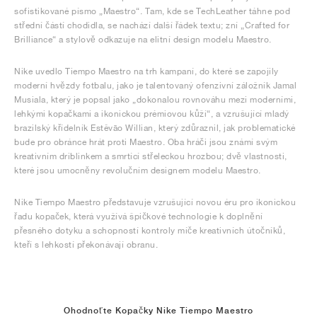
sofistikované písmo „Maestro“. Tam, kde se TechLeather táhne pod
střední částí chodidla, se nachází další řádek textu; zní „Crafted for
Brilliance“ a stylově odkazuje na elitní design modelu Maestro.
Nike uvedlo Tiempo Maestro na trh kampaní, do které se zapojily
moderní hvězdy fotbalu, jako je talentovaný ofenzivní záložník Jamal
Musiala, který je popsal jako „dokonalou rovnováhu mezi moderními,
lehkými kopačkami a ikonickou prémiovou kůží“, a vzrušující mladý
brazilský křídelník Estêvão Willian, který zdůraznil, jak problematické
bude pro obránce hrát proti Maestro. Oba hráči jsou známí svým
kreativním driblinkem a smrtící střeleckou hrozbou; dvě vlastnosti,
které jsou umocněny revolučním designem modelu Maestro.
Nike Tiempo Maestro představuje vzrušující novou éru pro ikonickou
řadu kopaček, která využívá špičkové technologie k doplnění
přesného dotyku a schopností kontroly míče kreativních útočníků,
kteří s lehkostí překonávají obranu.
Ohodnoťte Kopačky Nike Tiempo Maestro