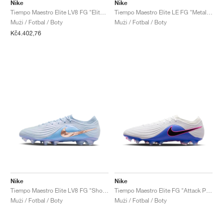
FIELD GENERAL
CRAZE
ADIRACER
MULE
471
GEL-CUMULUS 16
G.T. CUT
FORCE 58
TEKKIRA CUP
508
JORDAN
Nike
Nike
Tiempo Maestro Elite LV8 FG "Elite Only Pack"
Tiempo Maestro Elite LE FG "Metallic Red Bronze"
Muži / Fotbal / Boty
Muži / Fotbal / Boty
KILLSHOT 2
MOTO 2K
ITALIA
LEGACY 312
ALLERDALE
G.T. FUTURE
PS8
ALOHA SUPER
600
Kč4.402,76
TOTAL 90
PHENOMENA
FORUM
JUMPMAN JACK
2000
VERTEBRAE
808
AVA ROVER
1000
HAMBURG
204L
AIR MAX 95
933
MIND
860V2
AIR RIFT
Nike
Nike
Tiempo Maestro Elite LV8 FG "Showtime Pack"
Tiempo Maestro Elite FG "Attack Pack"
Muži / Fotbal / Boty
Muži / Fotbal / Boty