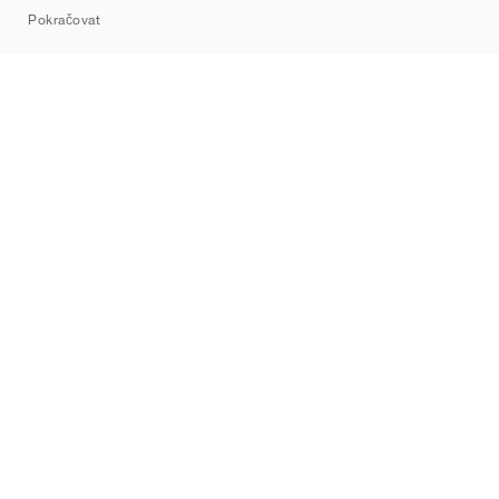
Pokračovat
Značky
Nike
Jordan
adidas
New Balance
ASICS
PUMA
Converse
Vans
Hoka
Salomon
On
Saucony
Mizuno