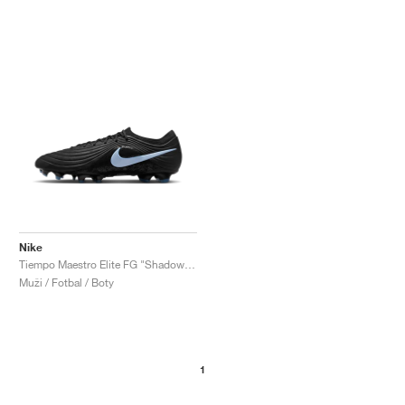
Nike
Tiempo Maestro Elite FG "Shadow Pack"
Muži / Fotbal / Boty
1