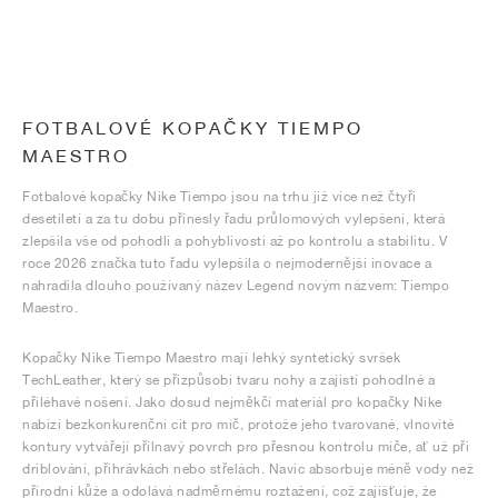
FOTBALOVÉ KOPAČKY TIEMPO
MAESTRO
Fotbalové kopačky Nike Tiempo jsou na trhu již více než čtyři
desetiletí a za tu dobu přinesly řadu průlomových vylepšení, která
zlepšila vše od pohodlí a pohyblivosti až po kontrolu a stabilitu. V
roce 2026 značka tuto řadu vylepšila o nejmodernější inovace a
nahradila dlouho používaný název Legend novým názvem: Tiempo
Maestro.
Kopačky Nike Tiempo Maestro mají lehký syntetický svršek
TechLeather, který se přizpůsobí tvaru nohy a zajistí pohodlné a
přiléhavé nošení. Jako dosud nejměkčí materiál pro kopačky Nike
nabízí bezkonkurenční cit pro míč, protože jeho tvarované, vlnovité
kontury vytvářejí přilnavý povrch pro přesnou kontrolu míče, ať už při
driblování, přihrávkách nebo střelách. Navíc absorbuje méně vody než
přírodní kůže a odolává nadměrnému roztažení, což zajišťuje, že