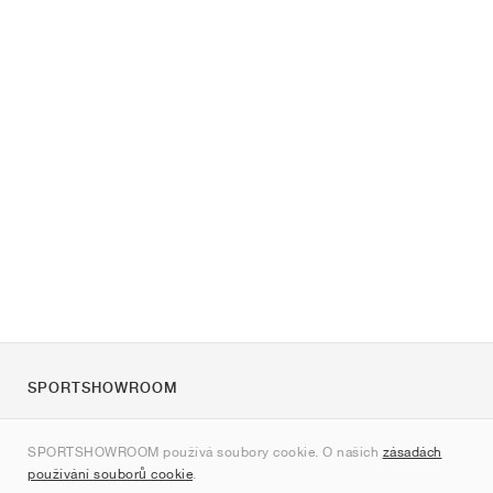
SPORTSHOWROOM
O nás
SPORTSHOWROOM používá soubory cookie. O našich
zásadách
Kontakt
používání souborů cookie
.
Sitemap