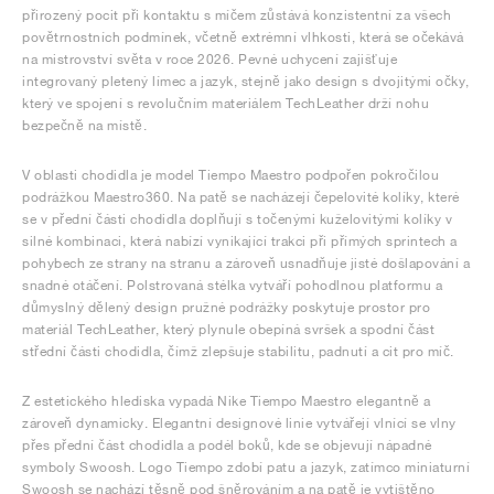
přirozený pocit při kontaktu s míčem zůstává konzistentní za všech
povětrnostních podmínek, včetně extrémní vlhkosti, která se očekává
na mistrovství světa v roce 2026. Pevné uchycení zajišťuje
integrovaný pletený límec a jazyk, stejně jako design s dvojitými očky,
který ve spojení s revolučním materiálem TechLeather drží nohu
bezpečně na místě.
V oblasti chodidla je model Tiempo Maestro podpořen pokročilou
podrážkou Maestro360. Na patě se nacházejí čepelovité kolíky, které
se v přední části chodidla doplňují s točenými kuželovitými kolíky v
silné kombinaci, která nabízí vynikající trakci při přímých sprintech a
pohybech ze strany na stranu a zároveň usnadňuje jisté došlapování a
snadné otáčení. Polstrovaná stélka vytváří pohodlnou platformu a
důmyslný dělený design pružné podrážky poskytuje prostor pro
materiál TechLeather, který plynule obepíná svršek a spodní část
střední části chodidla, čímž zlepšuje stabilitu, padnutí a cit pro míč.
Z estetického hlediska vypadá Nike Tiempo Maestro elegantně a
zároveň dynamicky. Elegantní designové linie vytvářejí vlnící se vlny
přes přední část chodidla a podél boků, kde se objevují nápadné
symboly Swoosh. Logo Tiempo zdobí patu a jazyk, zatímco miniaturní
Swoosh se nachází těsně pod šněrováním a na patě je vytištěno