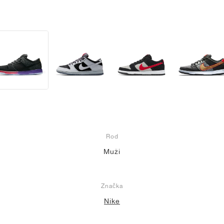
Rod
Muži
Značka
Nike