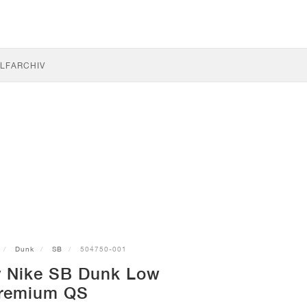
LF
ARCHIV
Dunk
SB
504750-001
y Nike SB Dunk Low
remium QS