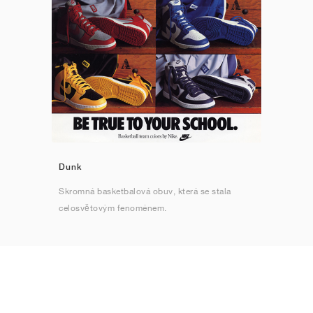
Dunk
Skromná basketbalová obuv, která se stala
celosvětovým fenoménem.