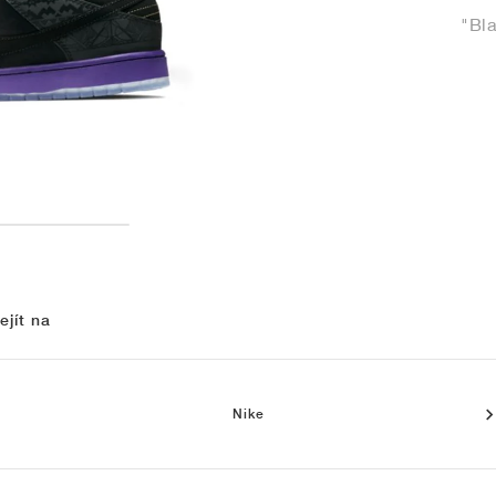
"Bl
ejít na
Nike