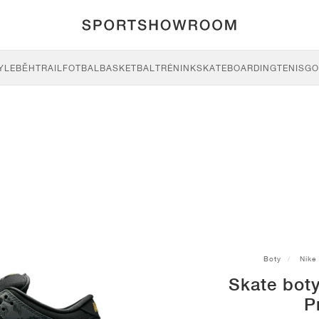
YLE
BĚH
TRAIL
FOTBAL
BASKETBAL
TRÉNINK
SKATEBOARDING
TENIS
GO
Boty
Nike
Skate bot
P