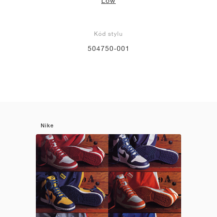
Low
Kód stylu
504750-001
Nike