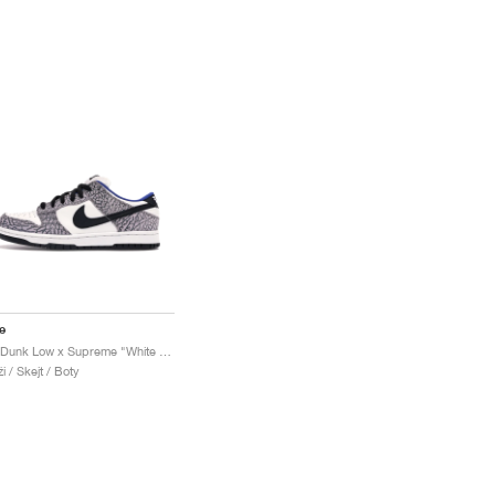
e
SB Dunk Low x Supreme "White Cement"
i / Skejt / Boty