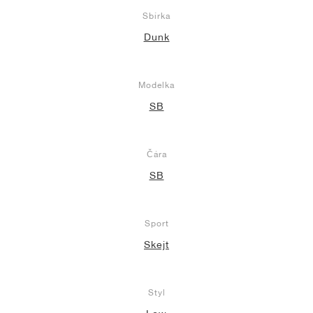
Sbírka
Dunk
Modelka
SB
Čára
SB
Sport
Skejt
Styl