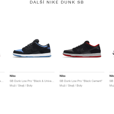
DALŠÍ NIKE DUNK SB
Nike
Nike
Nik
SB Dunk Low x Jeff Staple "Pigeon"
SB Dunk Low Pro "Black & University Blue"
SB Dunk Low Pro "Black Cement"
Muži / Skejt / Boty
Muži / Skejt / Boty
Muž