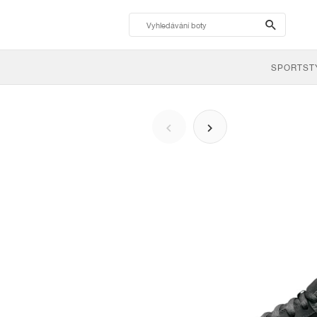
search-
btn
SPORTST