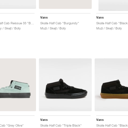
Vans
Vans
Premium Half Cab Reissue 33 "Black & White"
Skate Half Cab "Burgundy"
Skate Half Cab "Black
 / Skejt / Boty
Muži / Skejt / Boty
Muži / Skejt / Boty
Vans
Vans
 Cab "Grey Olive"
Skate Half Cab "Triple Black"
Skate Half Cab "Blac