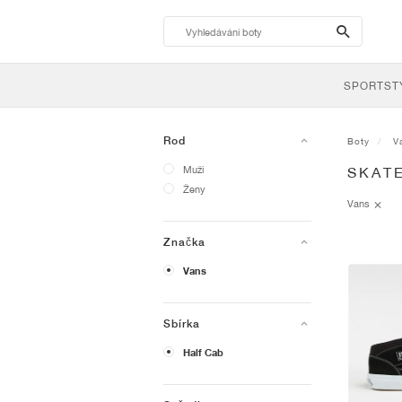
search-
btn
SPORTST
Rod
Boty
V
Muži
SKAT
Ženy
Vans
Značka
Vans
Sbírka
Half Cab