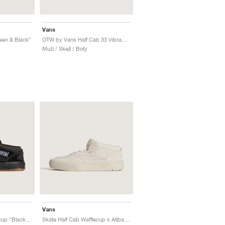
Vans
een & Black"
OTW by Vans Half Cab 33 Vibram "Demitasse Patent Crocodile"
Muži / Skejt / Boty
Vans
Skate Half Cab Wafflecup "Black Gum"
Skate Half Cab Wafflecup x Atiba Jefferson "Oatmeal Beige"