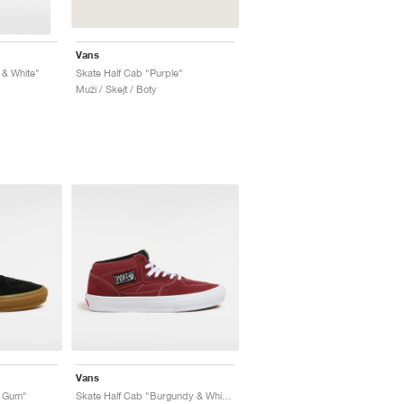
Vans
 & White"
Skate Half Cab "Purple"
Muži / Skejt / Boty
Vans
k Gum"
Skate Half Cab "Burgundy & White"