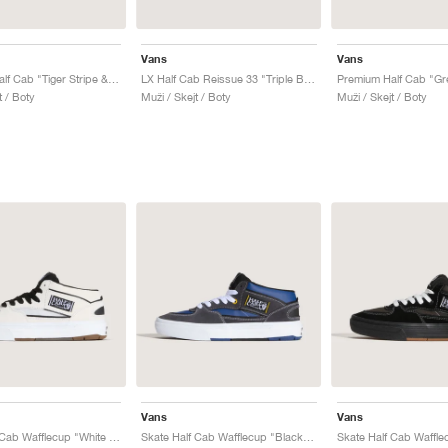
Vans
Vans
Premium Half Cab "Tiger Stripe & After Dark"
LX Half Cab Reissue 33 "Triple Black"
Premium Half Cab "Gr
t / Boty
Muži / Skejt / Boty
Muži / Skejt / Boty
Vans
Vans
Skate Half Cab Wafflecup "White & Black"
Skate Half Cab Wafflecup "Black & Blue"