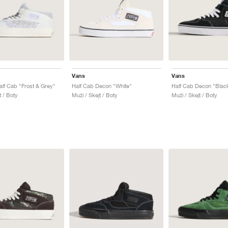
Vans
Vans
lf Cab "Frost & Grey"
Half Cab Decon "White"
Half Cab Decon "Blac
t / Boty
Muži / Skejt / Boty
Muži / Skejt / Boty