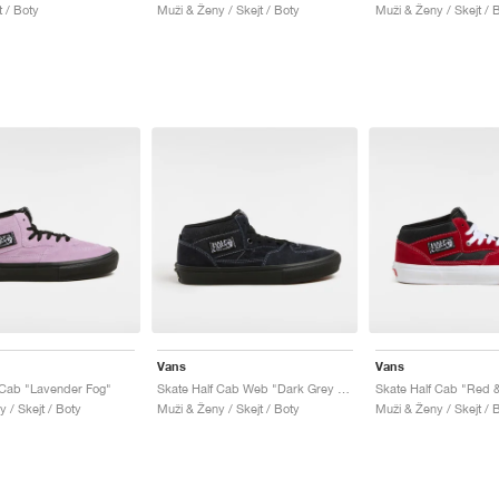
t / Boty
Muži & Ženy / Skejt / Boty
Muži & Ženy / Skejt / 
Vans
Vans
 Cab "Lavender Fog"
Skate Half Cab Web "Dark Grey & Black"
Skate Half Cab "Red 
 / Skejt / Boty
Muži & Ženy / Skejt / Boty
Muži & Ženy / Skejt / 