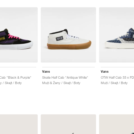
Vans
Vans
 Cab "Black & Purple"
Skate Half Cab "Antique White"
 / Skejt / Boty
Muži & Ženy / Skejt / Boty
Muži / Skejt / Boty