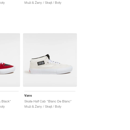
Boty
Muži & Ženy / Skejt / Boty
Vans
& Black"
Skate Half Cab "Blanc De Blanc"
Boty
Muži & Ženy / Skejt / Boty