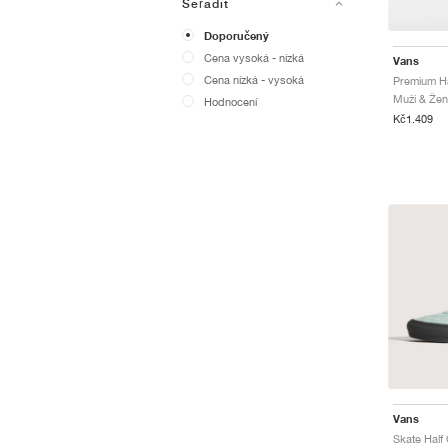
Seřadit
Doporučený
Cena vysoká - nízká
Vans
Cena nízká - vysoká
Muži & Ženy
Hodnocení
Kč1.409
Vans
Skate Half