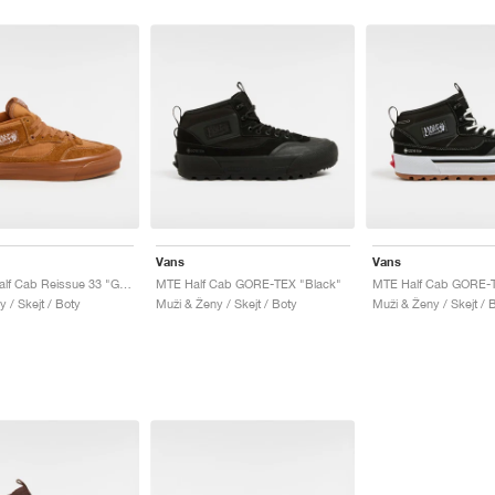
Vans
Vans
Premium Half Cab Reissue 33 "Ginger"
MTE Half Cab GORE-TEX "Black"
 / Skejt / Boty
Muži & Ženy / Skejt / Boty
Muži & Ženy / Skejt / 