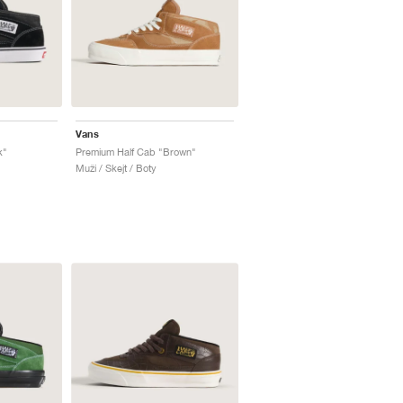
Vans
k"
Premium Half Cab "Brown"
Muži / Skejt / Boty