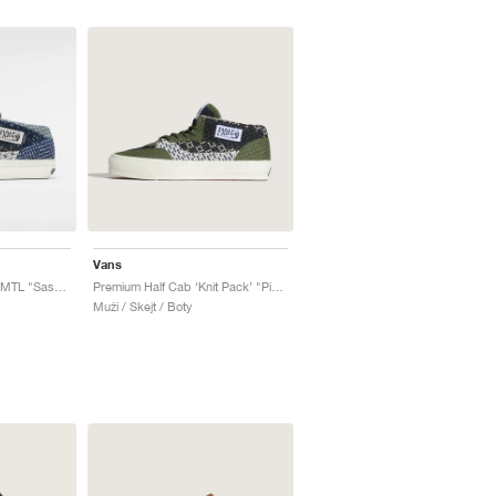
Vans
OTW Half Cab 33 x FDMTL "Sashiko Pack"
Premium Half Cab ‘Knit Pack’ "Pine Forest Green"
Muži / Skejt / Boty