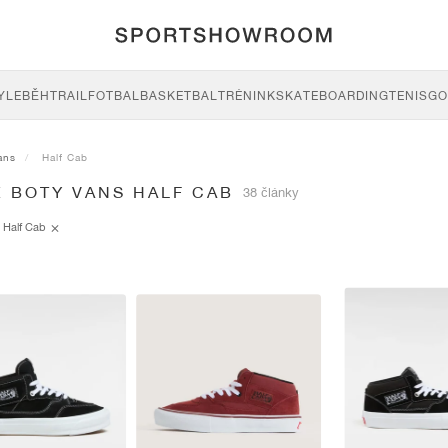
YLE
BĚH
TRAIL
FOTBAL
BASKETBAL
TRÉNINK
SKATEBOARDING
TENIS
GO
ans
Half Cab
E BOTY VANS HALF CAB
38 články
Half Cab