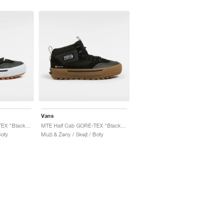
Vans
MTE Half Cab GORE-TEX "Black & White"
MTE Half Cab GORE-TEX "Black Gum"
Boty
Muži & Ženy / Skejt / Boty