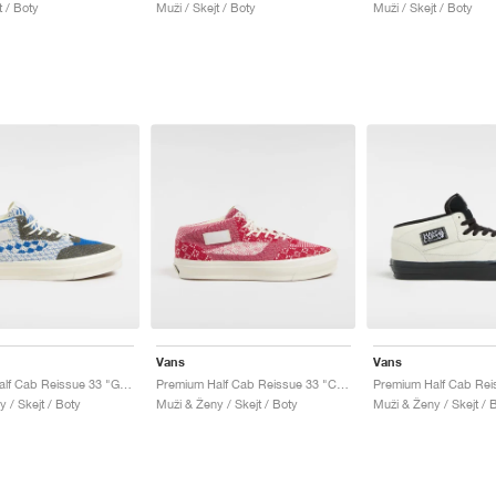
t / Boty
Muži / Skejt / Boty
Muži / Skejt / Boty
Vans
Vans
Premium Half Cab Reissue 33 "Grape Leaf & Snorkel Blue"
Premium Half Cab Reissue 33 "Chili Pepper & Mauvewood Red"
 / Skejt / Boty
Muži & Ženy / Skejt / Boty
Muži & Ženy / Skejt / 