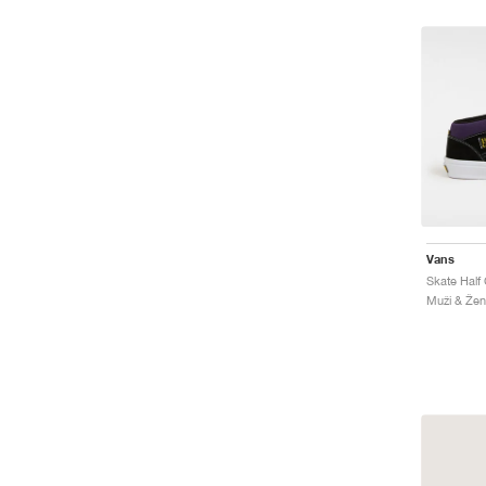
Vans
Skate Half
Muži & Ženy