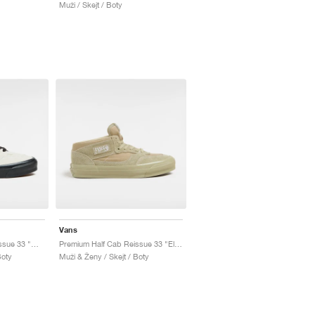
Muži / Skejt / Boty
Vans
Premium Half Cab Reissue 33 "White & Black"
Premium Half Cab Reissue 33 "Elm"
Boty
Muži & Ženy / Skejt / Boty