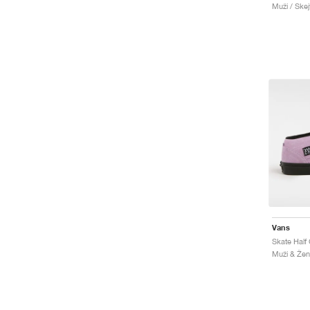
Muži / Skej
Vans
Skate Half
Muži & Ženy