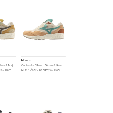
Mizuno
Contender "Spruce Yellow & Major Brown"
Contender "Peach Bloom & Greenlake"
le / Boty
Muži & Ženy / Sportstyle / Boty