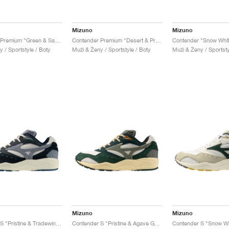
Mizuno
Mizuno
Contender Premium "Green & Sand"
Contender Premium "Desert & Pristine"
 / Sportstyle / Boty
Muži & Ženy / Sportstyle / Boty
Muži & Ženy / Sportsty
Mizuno
Mizuno
Contender S "Pristine & Tradewinds"
Contender S "Pristine & Agave Green"