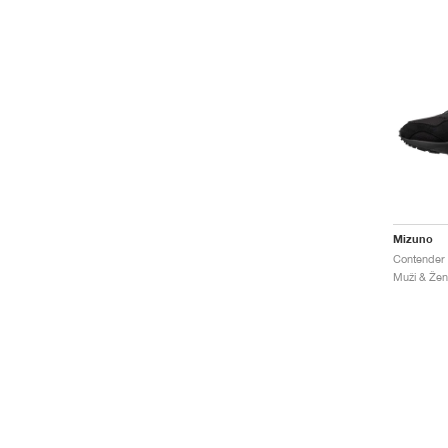
Mizuno
Contender
Muži & Ženy