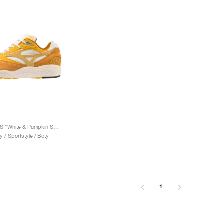
Contender S "White & Pumpkin Spice"
 / Sportstyle / Boty
1