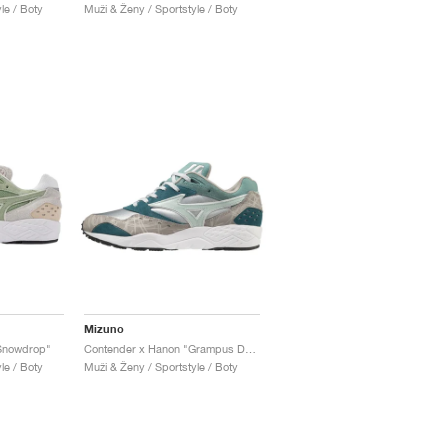
le / Boty
Muži & Ženy / Sportstyle / Boty
Mizuno
"Snowdrop"
Contender x Hanon "Grampus Dolphin"
le / Boty
Muži & Ženy / Sportstyle / Boty