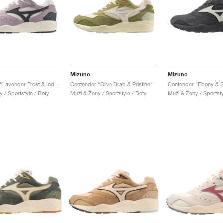
Mizuno
Mizuno
Contender "Lavender Frost & India Ink"
Contender "Olive Drab & Pristine"
Contender "Ebony & S
 / Sportstyle / Boty
Muži & Ženy / Sportstyle / Boty
Muži & Ženy / Sportsty