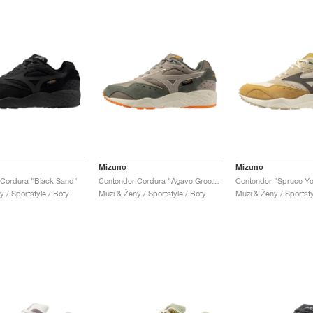
Mizuno
Mizuno
 Cordura "Black Sand"
Contender Cordura "Agave Green & Vintage Khaki"
 / Sportstyle / Boty
Muži & Ženy / Sportstyle / Boty
Muži & Ženy / Sportsty