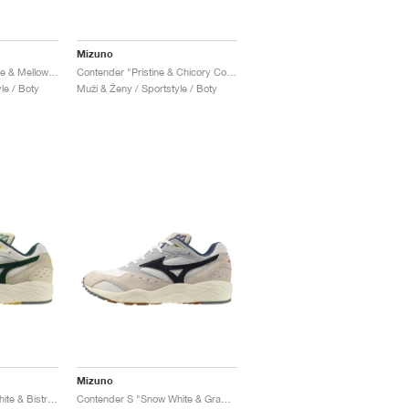
Mizuno
Contender "Snow White & Mellow Mauve"
Contender "Pristine & Chicory Coffee"
le / Boty
Muži & Ženy / Sportstyle / Boty
Mizuno
Contender S "Snow White & Bistro Green"
Contender S "Snow White & Graphite"