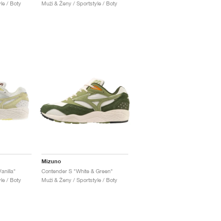
le / Boty
Muži & Ženy / Sportstyle / Boty
Mizuno
anilla"
Contender S "White & Green"
le / Boty
Muži & Ženy / Sportstyle / Boty