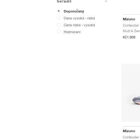
Seřadit
Doporučený
Cena vysoká - nízká
Mizuno
Cena nízká - vysoká
Muži & Ženy
Hodnocení
Kč1.909
Mizuno