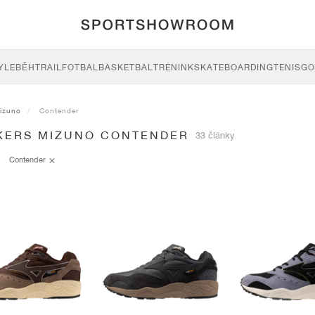
YLE
BĚH
TRAIL
FOTBAL
BASKETBAL
TRÉNINK
SKATEBOARDING
TENIS
GO
izuno
Contender
KERS MIZUNO CONTENDER
33 články
Contender