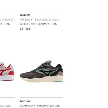
Mizuno
Contender "Black Sand & Blue Granite"
Contender "Black Sand & Deep Teal"
le / Boty
Muži & Ženy / Sportstyle / Boty
Kč1.499
Mizuno
lue Rats"
Contender x Footpatrol "Iron Gate & Green"