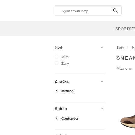
search-
btn
SPORTST
Rod
Boty
M
Muži
SNEA
Ženy
Mizuno
Značka
Mizuno
Sbírka
Contender