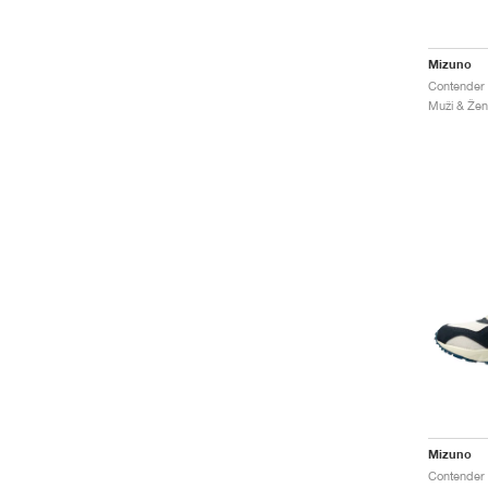
Mizuno
Muži & Ženy
Mizuno