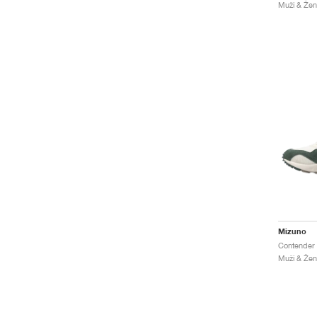
Muži & Ženy
Mizuno
Contender 
Muži & Ženy