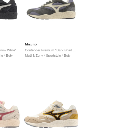
Mizuno
now White"
Contender Premium "Dark Shad & Cloud Cream"
le / Boty
Muži & Ženy / Sportstyle / Boty