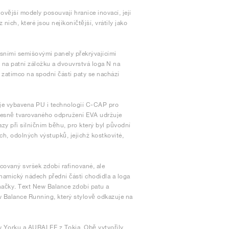
novější modely posouvají hranice inovací, její
ch, které jsou nejikoničtější, vrátily jako
sními semišovými panely překrývajícími
o na patní záložku a dvouvrstvá loga N na
, zatímco na spodní části paty se nachází
 je vybavena PU i technologií C-CAP pro
resně tvarovaného odpružení EVA udržuje
azy při silničním běhu, pro který byl původní
ch, odolných výstupků, jejichž kostkovité,
covaný svršek zdobí rafinované, ale
ynamický nádech přední části chodidla a loga
značky. Text New Balance zdobí patu a
w Balance Running, který stylově odkazuje na
w Yorku a AURALEE z Tokia. Obě vytvořily