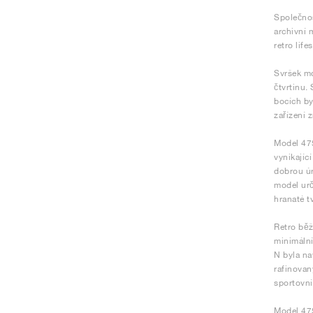
Společnos
archivní 
retro lif
Svršek mo
čtvrtinu.
bocích by
zařízení 
Model 475
vynikají
dobrou úr
model urč
hranaté t
Retro běž
minimální
N byla na
rafinovan
sportovní
Model 475