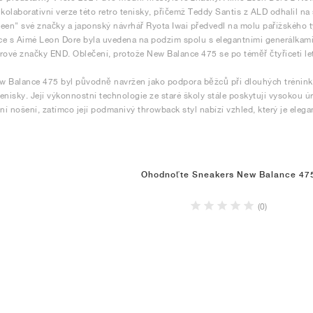
 kolaborativní verze této retro tenisky, přičemž Teddy Santis z ALD odhalil n
een" své značky a japonský návrhář Ryota Iwai předvedl na molu pařížského
e s Aimé Leon Dore byla uvedena na podzim spolu s elegantními generálkam
rové značky END. Oblečení, protože New Balance 475 se po téměř čtyřiceti let
 Balance 475 byl původně navržen jako podpora běžců při dlouhých tréninko
enisky. Její výkonnostní technologie ze staré školy stále poskytují vysokou ú
í nošení, zatímco její podmanivý throwback styl nabízí vzhled, který je elega
Ohodnoťte Sneakers New Balance 47
(0)