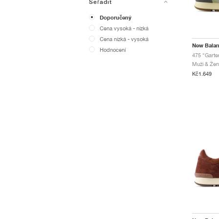
Seřadit
Doporučený
Cena vysoká - nízká
Cena nízká - vysoká
New Bala
Hodnocení
475 "Garte
Muži & Ženy
Kč1.649