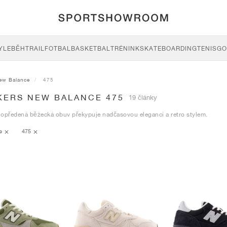
YLE
BĚH
TRAIL
FOTBAL
BASKETBAL
TRÉNINK
SKATEBOARDING
TENIS
GO
ew Balance
475
KERS NEW BALANCE 475
19 články
 opředená běžecká obuv překypuje nadčasovou elegancí a retro stylem.
ce
475