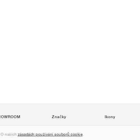
HOWROOM
Značky
Ikony
Nike
Air Force 1
 O našich
zásadách používání souborů cookie
.
Jordan
Jordan 1