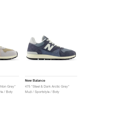
New Balance
hton Grey"
475 "Steel & Dark Arctic Grey"
le / Boty
Muži / Sportstyle / Boty