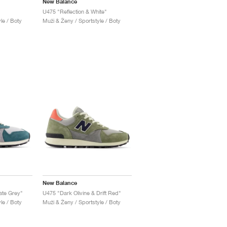
New Balance
U475 "Reflection & White"
le / Boty
Muži & Ženy / Sportstyle / Boty
New Balance
ate Grey"
U475 "Dark Olivine & Drift Red"
le / Boty
Muži & Ženy / Sportstyle / Boty