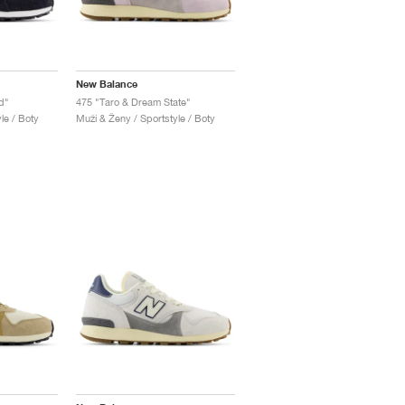
New Balance
d"
475 "Taro & Dream State"
le / Boty
Muži & Ženy / Sportstyle / Boty