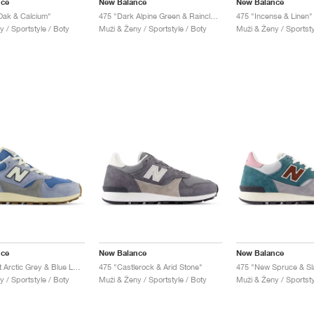
nce
New Balance
New Balance
Oak & Calcium"
475 "Dark Alpine Green & Raincloud"
475 "Incense & Linen"
 / Sportstyle / Boty
Muži & Ženy / Sportstyle / Boty
Muži & Ženy / Sportsty
nce
New Balance
New Balance
U475 "Light Arctic Grey & Blue Laguna"
475 "Castlerock & Arid Stone"
475 "New Spruce & Sl
 / Sportstyle / Boty
Muži & Ženy / Sportstyle / Boty
Muži & Ženy / Sportsty