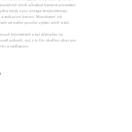
a sociálních sítích půvabné barevné provedení
 týdne módy svou vintage dvojkombinaci.
i a exkluzivní barvou 'Moonbeam' od
ech od svého prvního vydání silně vrátil.
vých kilometrech a byl přetvořen na
roveň pohodlí, což z ní činí skvělou obuv pro
ntní a nadčasový.
5