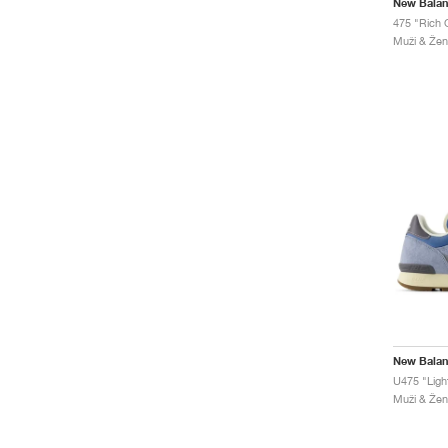
New Bala
475 "Rich 
Muži & Ženy
New Bala
Muži & Ženy