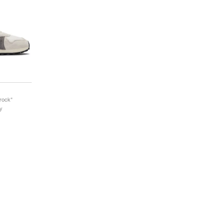
erock"
y