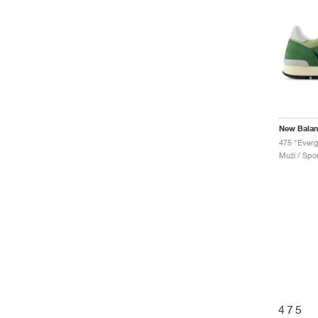
New Bala
475 "Everg
Muži / Spor
475