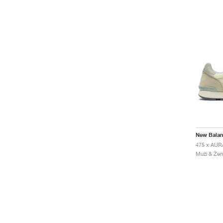
New Bala
Muži & Ženy