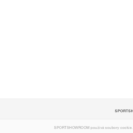
SPORTS
O nás
SPORTSHOWROOM používá soubory cookie.
Kontakt