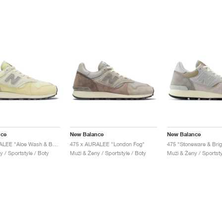
nce
New Balance
New Balance
475 x AURALEE "Aloe Wash & Beechnut"
475 x AURALEE "London Fog"
475 "Stoneware & Brig
 / Sportstyle / Boty
Muži & Ženy / Sportstyle / Boty
Muži & Ženy / Sportsty