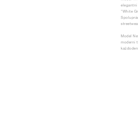
elegantní
"White Gr
Spoluprác
streetwea
Model New
moderní t
každodenn