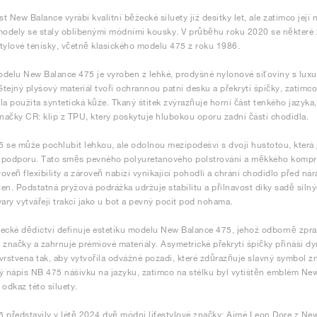
t New Balance vyrábí kvalitní běžecké siluety již desítky let, ale zatímco její 
modely se staly oblíbenými módními kousky. V průběhu roku 2020 se některé z ni
estylové tenisky, včetně klasického modelu 475 z roku 1986.
delu New Balance 475 je vyroben z lehké, prodyšné nylonové síťoviny s luxu
 Stejný plyšový materiál tvoří ochrannou patní desku a překrytí špičky, zatímc
la použita syntetická kůže. Tkaný štítek zvýrazňuje horní část tenkého jazyka
značky CR: klip z TPU, který poskytuje hlubokou oporu zadní části chodidla.
 se může pochlubit lehkou, ale odolnou mezipodešví s dvojí hustotou, která
cí podporu. Tato směs pevného polyuretanového polstrování a měkkého komp
oveň flexibility a zároveň nabízí vynikající pohodlí a chrání chodidlo před nár
en. Podstatná pryžová podrážka udržuje stabilitu a přilnavost díky sadě silný
vary vytvářejí trakci jako u bot a pevný pocit pod nohama.
ecké dědictví definuje estetiku modelu New Balance 475, jehož odborně zpra
 značky a zahrnuje prémiové materiály. Asymetrické překrytí špičky přináší d
vrstvena tak, aby vytvořila odvážné pozadí, které zdůrazňuje slavný symbol 
ý nápis NB 475 nášivku na jazyku, zatímco na stélku byl vytištěn emblém Ne
 odkaz této siluety.
 představily v létě 2024 dvě módní lifestylové značky: Aimé Leon Dore z Ne