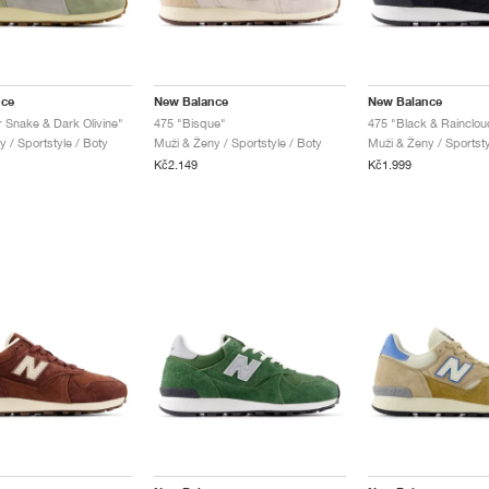
nce
New Balance
New Balance
r Snake & Dark Olivine"
475 "Bisque"
475 "Black & Rainclou
 / Sportstyle / Boty
Muži & Ženy / Sportstyle / Boty
Muži & Ženy / Sportsty
Kč2.149
Kč1.999