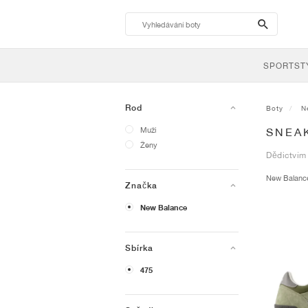
search-
btn
SPORTST
Rod
Boty
N
Muži
SNEA
Ženy
Dědictvím
New Balan
Značka
New Balance
Sbírka
475