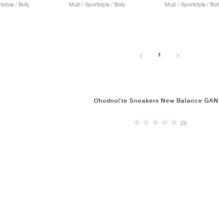
tstyle / Boty
Muži / Sportstyle / Boty
Muži / Sportstyle / Bot
1
Ohodnoťte Sneakers New Balance GAN
(0)