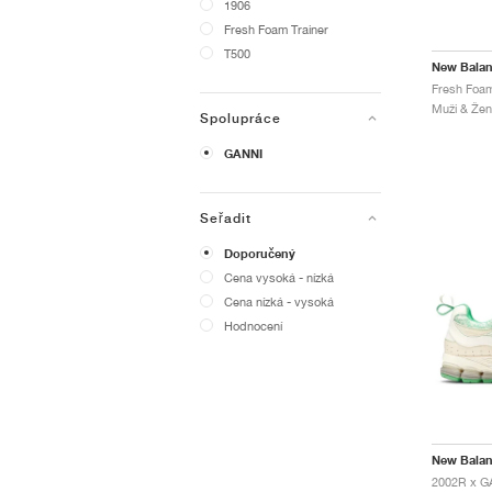
1906
Fresh Foam Trainer
T500
New Bala
Muži & Ženy
Spolupráce
GANNI
Seřadit
Doporučený
Cena vysoká - nízká
Cena nízká - vysoká
Hodnocení
New Bala
2002R x GA