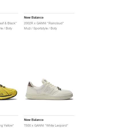
New Balance
eaf & Black"
2002R x GANNI "Raincloud"
le / Boty
Muži / Sportstyle / Boty
New Balance
ng Yellow"
T500 x GANNI "White Leopard"