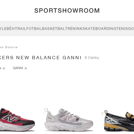
YLE
BĚH
TRAIL
FOTBAL
BASKETBAL
TRÉNINK
SKATEBOARDING
TENIS
GO
ew Balance
KERS NEW BALANCE GANNI
8 články
ce
GANNI