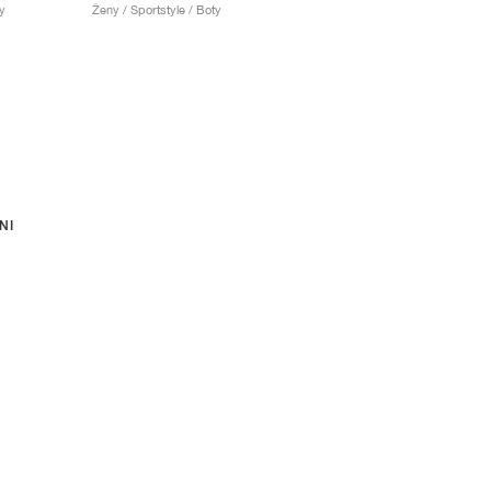
y
Ženy / Sportstyle / Boty
NI