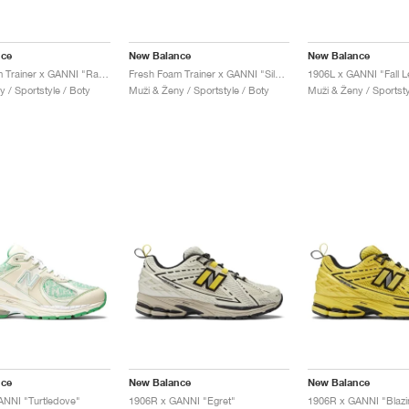
nce
New Balance
New Balance
Fresh Foam Trainer x GANNI "Racing Red & Black"
Fresh Foam Trainer x GANNI "Silver Metallic"
1906L x GANNI "Fall L
 / Sportstyle / Boty
Muži & Ženy / Sportstyle / Boty
Muži & Ženy / Sportsty
nce
New Balance
New Balance
NNI "Turtledove"
1906R x GANNI "Egret"
1906R x GANNI "Blazi