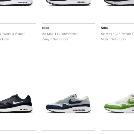
Nike
Nike
G "White & Black"
Air Max 1 G "Anthracite"
 / Boty
Ženy / Golf / Boty
Muži / Golf / Boty