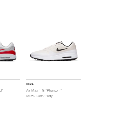
Nike
d"
Air Max 1 G "Phantom"
Muži / Golf / Boty