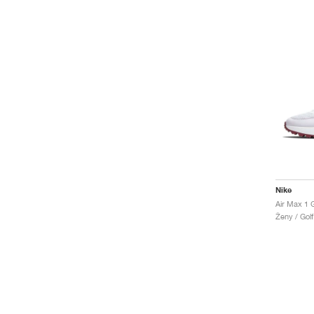
Nike
Air Max 1 
Ženy / Golf