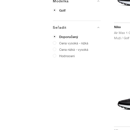
Modelka
Golf
Nike
Seřadit
Air Max 1 
Doporučený
Muži / Golf
Cena vysoká - nízká
Cena nízká - vysoká
Hodnocení