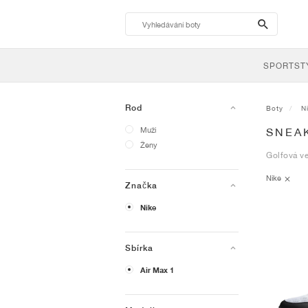
search-
btn
SPORTST
Rod
Boty
N
Muži
SNEAK
Ženy
Golfová ve
Nike
Značka
Nike
Sbírka
Air Max 1