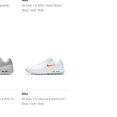
Nike
ctivity"
Air Max 1 G NRG "Safari Bred"
Muži / Golf / Boty
Nike
Air Max 1 G "Vast Grey & Pink Foam"
Air Max 1 G "Aurora & Hot Punch"
Muži / Golf / Boty