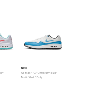
Nike
lon"
Air Max 1 G "University Blue"
Muži / Golf / Boty