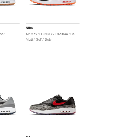
Nike
ss"
Air Max 1 G NRG x Realtree "Camo"
Muži / Golf / Boty