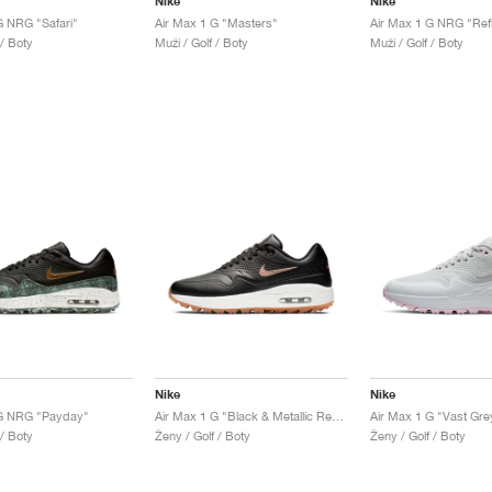
Nike
Nike
G NRG "Safari"
Air Max 1 G "Masters"
Air Max 1 G NRG "Refle
 / Boty
Muži / Golf / Boty
Muži / Golf / Boty
Nike
Nike
 G NRG "Payday"
Air Max 1 G "Black & Metallic Red Bronze"
 / Boty
Ženy / Golf / Boty
Ženy / Golf / Boty