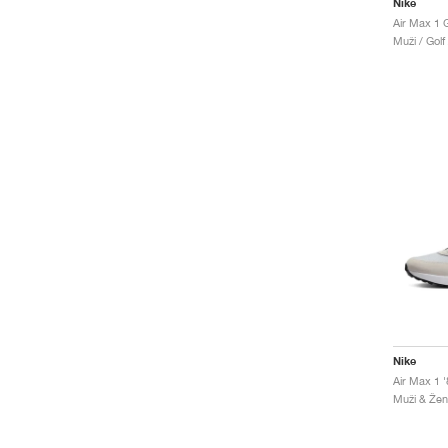
Nike
Air Max 1 
Muži / Golf
Nike
Muži & Ženy