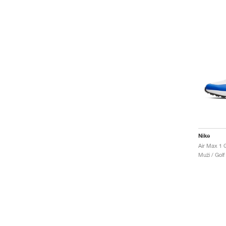
Nike
Air Max 1 
Muži / Golf