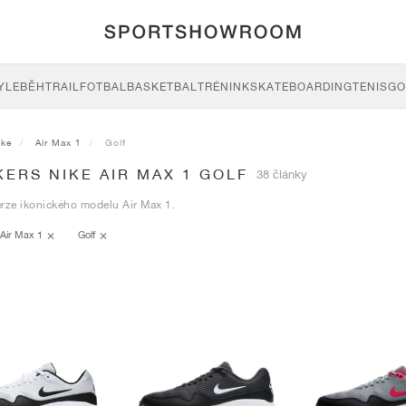
YLE
BĚH
TRAIL
FOTBAL
BASKETBAL
TRÉNINK
SKATEBOARDING
TENIS
GO
ike
Air Max 1
Golf
ERS NIKE AIR MAX 1 GOLF
38 články
rze ikonického modelu Air Max 1.
Air Max 1
Golf