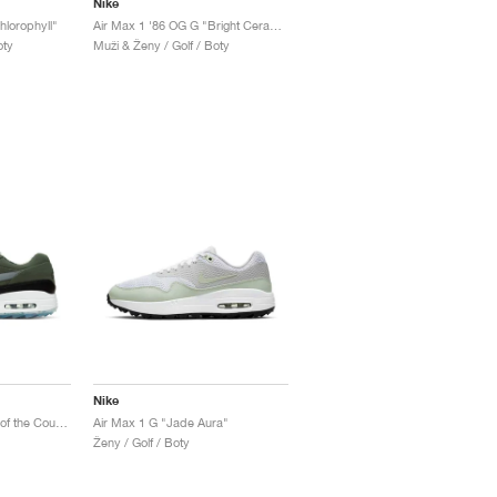
Nike
hlorophyll"
Air Max 1 '86 OG G "Bright Ceramic"
oty
Muži & Ženy / Golf / Boty
Nike
Air Max 1 G "Enemies of the Course"
Air Max 1 G "Jade Aura"
Ženy / Golf / Boty