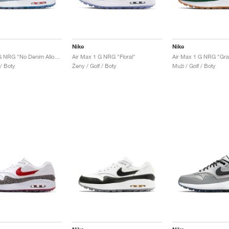
Nike
Nike
Air Max 1 G NRG "No Denim Allowed"
Air Max 1 G NRG "Floral"
Air Max 1 G NRG "Gra
 / Boty
Ženy / Golf / Boty
Muži / Golf / Boty