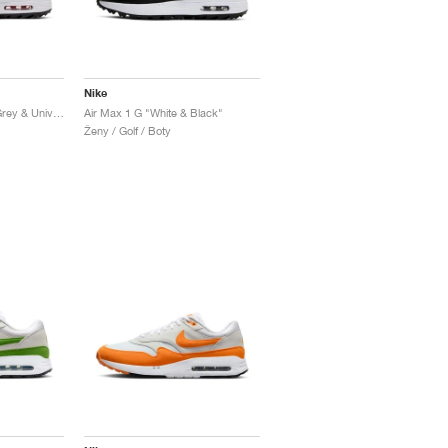
Nike
Air Max 1 G "Particle Grey & University Red"
Air Max 1 G "White & Black"
Ženy / Golf / Boty