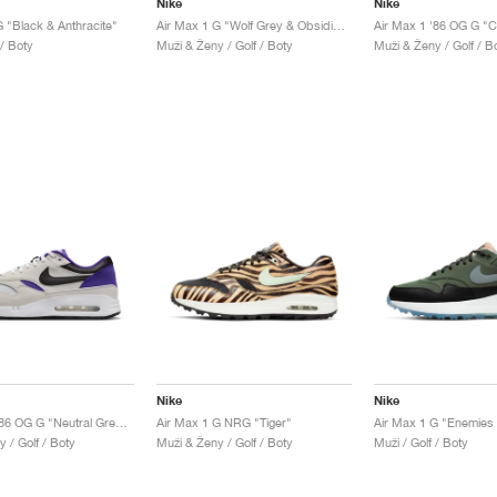
Nike
Nike
G "Black & Anthracite"
Air Max 1 G "Wolf Grey & Obsidian"
Air Max 1 '86 OG G "C
 / Boty
Muži & Ženy / Golf / Boty
Muži & Ženy / Golf / B
Nike
Nike
Air Max 1 '86 OG G "Neutral Grey & Purple Punch"
Air Max 1 G NRG "Tiger"
 / Golf / Boty
Muži & Ženy / Golf / Boty
Muži / Golf / Boty