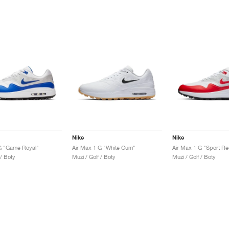
Nike
Nike
G "Game Royal"
Air Max 1 G "White Gum"
Air Max 1 G "Sport Re
 / Boty
Muži / Golf / Boty
Muži / Golf / Boty