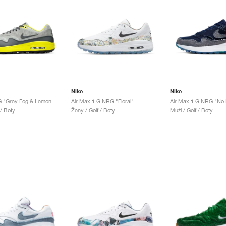
Nike
Nike
Air Max 1 G "Grey Fog & Lemon Venom"
Air Max 1 G NRG "Floral"
 / Boty
Ženy / Golf / Boty
Muži / Golf / Boty