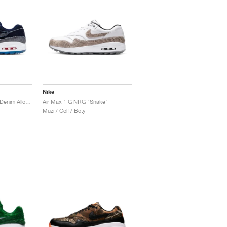
Nike
Air Max 1 G NRG "No Denim Allowed"
Air Max 1 G NRG "Snake"
Muži / Golf / Boty