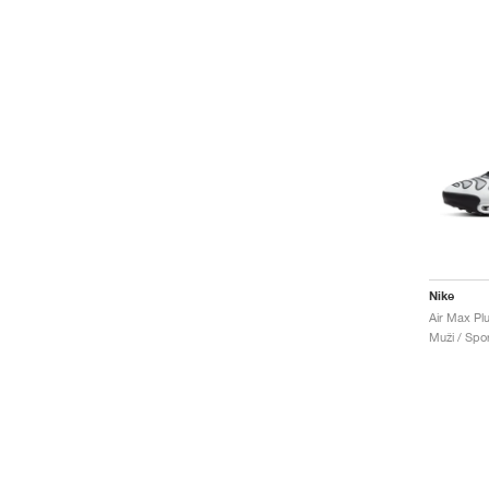
Nike
Air Max Plu
Muži / Spor