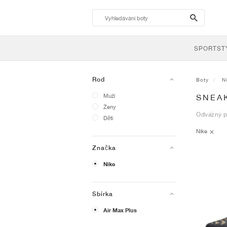
search-
btn
SPORTST
Rod
Boty
N
Muži
SNEAK
Ženy
Odvážný p
Děti
Nike
Značka
Nike
Sbírka
Air Max Plus