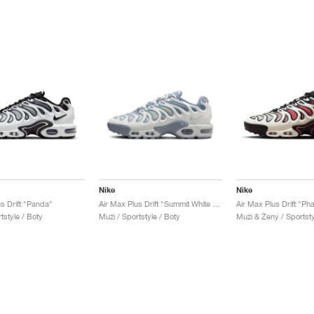
Nike
Nike
s Drift "Panda"
Air Max Plus Drift "Summit White & Ashen Slate"
tstyle / Boty
Muži / Sportstyle / Boty
Muži & Ženy / Sportsty