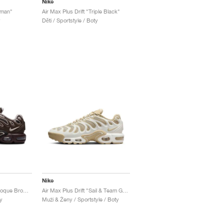
Nike
tman"
Air Max Plus Drift "Triple Black"
y
Děti / Sportstyle / Boty
Nike
Air Max Plus Drift "Baroque Brown"
Air Max Plus Drift "Sail & Team Gold"
y
Muži & Ženy / Sportstyle / Boty