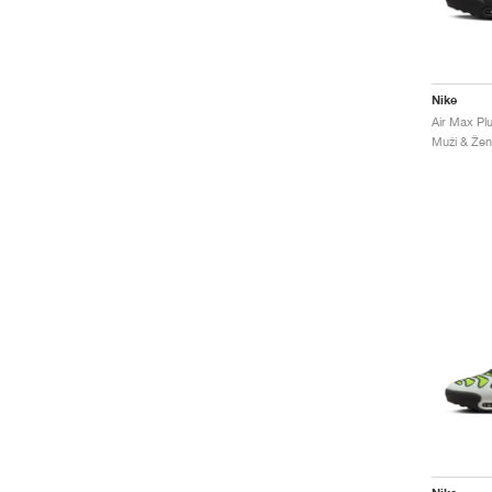
Nike
Air Max Plu
Muži & Ženy