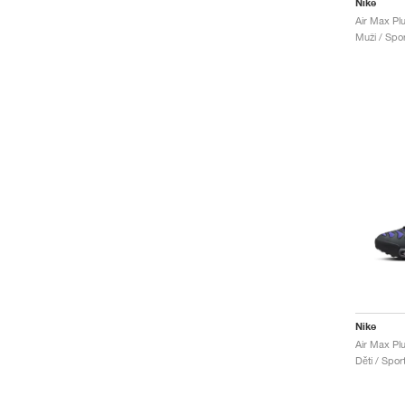
Nike
Muži / Spor
Nike
Děti / Spor