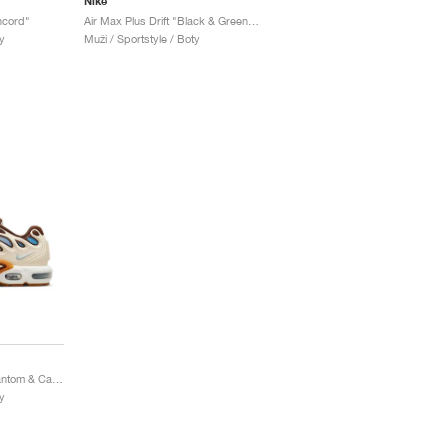
Nike
ncord"
Air Max Plus Drift "Black & Green Strike"
y
Muži / Sportstyle / Boty
Air Max Plus Drift "Phantom & Cacao Wow"
y