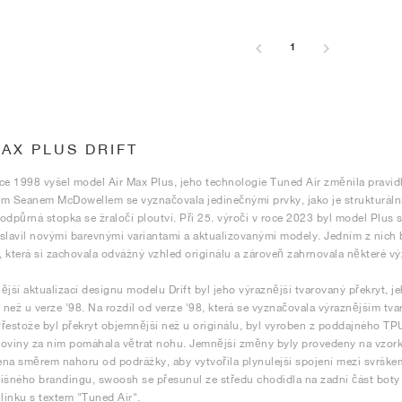
1
MAX PLUS DRIFT
ce 1998 vyšel model Air Max Plus, jeho technologie Tuned Air změnila pravidl
m Seanem McDowellem se vyznačovala jedinečnými prvky, jako je strukturální 
odpůrná stopka se žraločí ploutví. Při 25. výročí v roce 2023 byl model Plus s
slavil novými barevnými variantami a aktualizovanými modely. Jedním z nich 
t, která si zachovala odvážný vzhled originálu a zároveň zahrnovala některé
ější aktualizací designu modelu Drift byl jeho výraznější tvarovaný překryt,
i než u verze '98. Na rozdíl od verze '98, která se vyznačovala výraznějším t
 Přestože byl překryt objemnější než u originálu, byl vyroben z poddajného TPU
oviny za ním pomáhala větrat nohu. Jemnější změny byly provedeny na vzor
na směrem nahoru od podrážky, aby vytvořila plynulejší spojení mezi svrškem 
išného brandingu, swoosh se přesunul ze středu chodidla na zadní část boty
 linku s textem "Tuned Air".