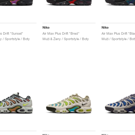
Nike
Nike
s Drift "Sunset"
Air Max Plus Drift "Bred"
 / Sportstyle / Boty
Muži & Ženy / Sportstyle / Boty
Muži / Sportstyle / Bot