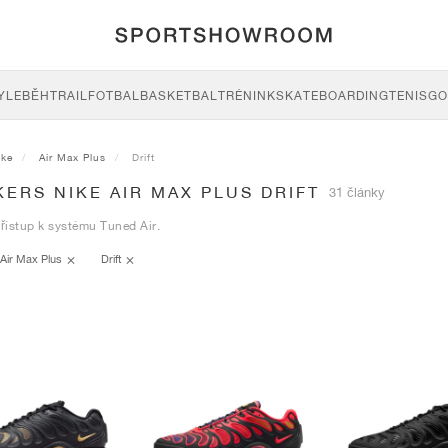
YLE
BĚH
TRAIL
FOTBAL
BASKETBAL
TRÉNINK
SKATEBOARDING
TENIS
GO
ike
Air Max Plus
Drift
ERS NIKE AIR MAX PLUS DRIFT
31 články
řístup k systému Tuned Air.
Air Max Plus
Drift