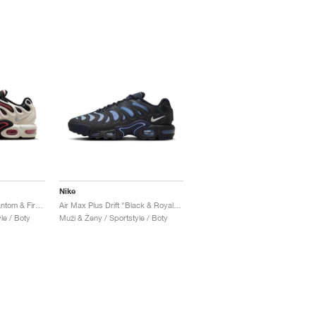
Nike
Air Max Plus Drift "Phantom & Fire Red"
Air Max Plus Drift "Black & Royal Pulse"
le / Boty
Muži & Ženy / Sportstyle / Boty