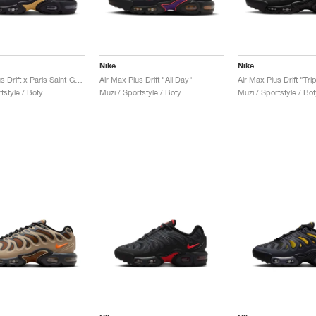
Nike
Nike
Air Max Plus Drift x Paris Saint-Germain "Anthracite & Wheat Gold"
Air Max Plus Drift "All Day"
Air Max Plus Drift "Tri
tstyle / Boty
Muži / Sportstyle / Boty
Muži / Sportstyle / Bot