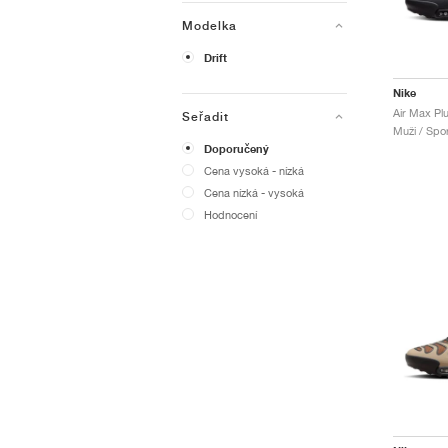
Modelka
Drift
Nike
Seřadit
Muži / Spor
Doporučený
Cena vysoká - nízká
Cena nízká - vysoká
Hodnocení