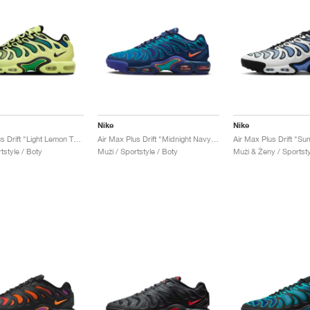
Nike
Nike
Air Max Plus Drift "Light Lemon Twist"
Air Max Plus Drift "Midnight Navy & Total Orange"
tstyle / Boty
Muži / Sportstyle / Boty
Muži & Ženy / Sportsty