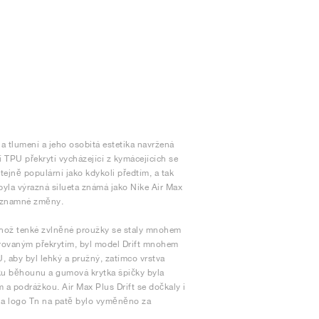
a tlumení a jeho osobitá estetika navržená
TPU překrytí vycházející z kymácejících se
tejně populární jako kdykoli předtím, a tak
byla výrazná silueta známá jako Nike Air Max
 významné změny.
 jehož tenké zvlněné proužky se staly mnohem
varovaným překrytím, byl model Drift mnohem
, aby byl lehký a pružný, zatímco vrstva
ku běhounu a gumová krytka špičky byla
a podrážkou. Air Max Plus Drift se dočkaly i
 a logo Tn na patě bylo vyměněno za