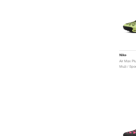
Nike
Muži / Spor