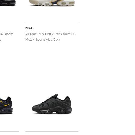
Nike
ple Black"
Air Max Plus Drift x Paris Saint-Germain "Phantom & Wheat Gold"
y
Muži / Sportstyle / Boty