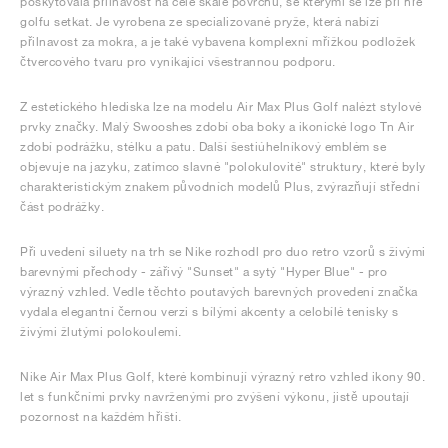
poskytovala přilnavost na celé škále povrchů, se kterými se lze při hře
golfu setkat. Je vyrobena ze specializované pryže, která nabízí
přilnavost za mokra, a je také vybavena komplexní mřížkou podložek
čtvercového tvaru pro vynikající všestrannou podporu.
Z estetického hlediska lze na modelu Air Max Plus Golf nalézt stylové
prvky značky. Malý Swooshes zdobí oba boky a ikonické logo Tn Air
zdobí podrážku, stélku a patu. Další šestiúhelníkový emblém se
objevuje na jazyku, zatímco slavné "polokulovité" struktury, které byly
charakteristickým znakem původních modelů Plus, zvýrazňují střední
část podrážky.
Při uvedení siluety na trh se Nike rozhodl pro duo retro vzorů s živými
barevnými přechody - zářivý "Sunset" a sytý "Hyper Blue" - pro
výrazný vzhled. Vedle těchto poutavých barevných provedení značka
vydala elegantní černou verzi s bílými akcenty a celobílé tenisky s
živými žlutými polokoulemi.
Nike Air Max Plus Golf, které kombinují výrazný retro vzhled ikony 90.
let s funkčními prvky navrženými pro zvýšení výkonu, jistě upoutají
pozornost na každém hřišti.