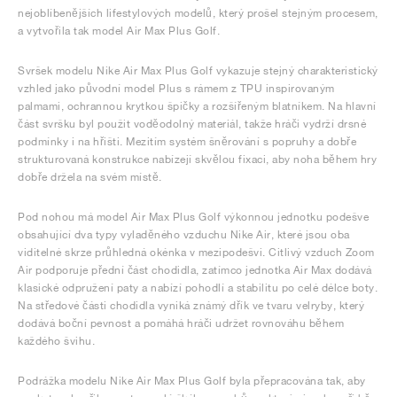
nejoblíbenějších lifestylových modelů, který prošel stejným procesem,
a vytvořila tak model Air Max Plus Golf.
Svršek modelu Nike Air Max Plus Golf vykazuje stejný charakteristický
vzhled jako původní model Plus s rámem z TPU inspirovaným
palmami, ochrannou krytkou špičky a rozšířeným blatníkem. Na hlavní
část svršku byl použit voděodolný materiál, takže hráči vydrží drsné
podmínky i na hřišti. Mezitím systém šněrování s popruhy a dobře
strukturovaná konstrukce nabízejí skvělou fixaci, aby noha během hry
dobře držela na svém místě.
Pod nohou má model Air Max Plus Golf výkonnou jednotku podešve
obsahující dva typy vyladěného vzduchu Nike Air, které jsou oba
viditelné skrze průhledná okénka v mezipodešvi. Citlivý vzduch Zoom
Air podporuje přední část chodidla, zatímco jednotka Air Max dodává
klasické odpružení paty a nabízí pohodlí a stabilitu po celé délce boty.
Na středové části chodidla vyniká známý dřík ve tvaru velryby, který
dodává boční pevnost a pomáhá hráči udržet rovnováhu během
každého švihu.
Podrážka modelu Nike Air Max Plus Golf byla přepracována tak, aby