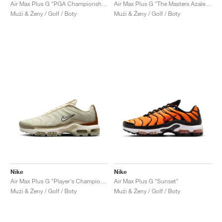
FIELD GENERAL
CRAZE
ADIRACER
MULE
471
GEL-CUMULUS 16
G.T. CUT
FORCE 58
TEKKIRA CUP
508
JORDAN
Air Max Plus G "PGA Championship"
Air Max Plus G "The Masters Azalea Pack"
Muži & Ženy / Golf / Boty
Muži & Ženy / Golf / Boty
KILLSHOT 2
MOTO 2K
ITALIA
LEGACY 312
ALLERDALE
G.T. FUTURE
PS8
ALOHA SUPER
600
TOTAL 90
PHENOMENA
FORUM
JUMPMAN JACK
2000
VERTEBRAE
808
AVA ROVER
1000
HAMBURG
204L
AIR MAX 95
933
MIND
860V2
AIR RIFT
Nike
Nike
Air Max Plus G "Player's Championship"
Air Max Plus G "Sunset"
Muži & Ženy / Golf / Boty
Muži & Ženy / Golf / Boty