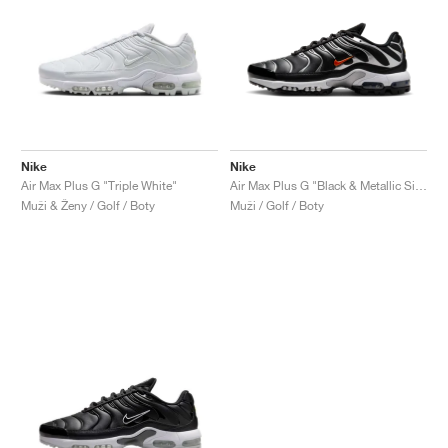
Nike
Nike
Air Max Plus G "Triple White"
Air Max Plus G "Black & Metallic Silver"
Muži & Ženy / Golf / Boty
Muži / Golf / Boty