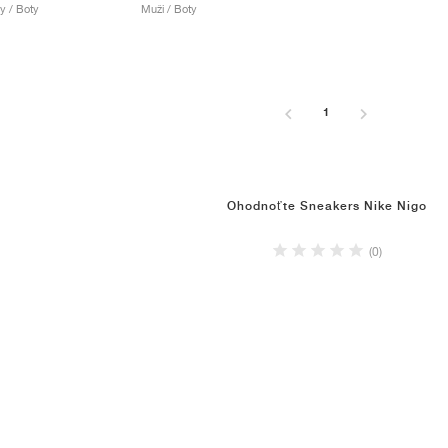
y / Boty
Muži / Boty
1
Ohodnoťte Sneakers Nike Nigo
(0)