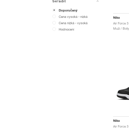
Seřadit
Doporučený
Cena vysoká - nízká
Nike
Cena nízká - vysoká
Muži / Bot
Hodnocení
Nike
Air Force 3