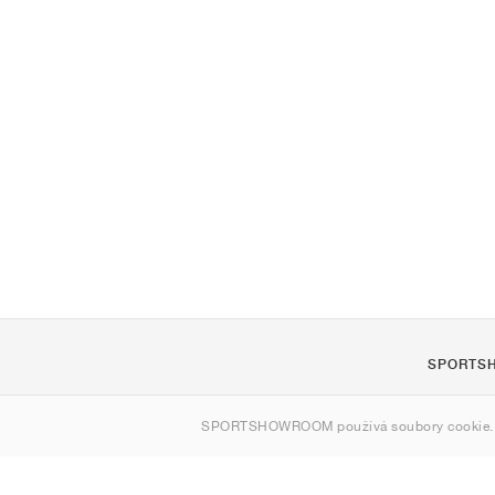
SPORTS
O nás
SPORTSHOWROOM používá soubory cookie.
Kontakt
Sitemap