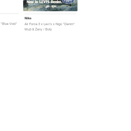
Nike
 "Blue Void"
Air Force 3 x Levi's x Nigo "Denim"
Muži & Ženy / Boty