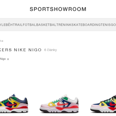
YLE
BĚH
TRAIL
FOTBAL
BASKETBAL
TRÉNINK
SKATEBOARDING
TENIS
GO
ike
KERS NIKE NIGO
6 články
Nigo