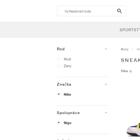
search-
btn
SPORTST
Rod
Boty
N
Muži
SNEA
Ženy
Nike
Značka
Nike
Spolupráce
Nigo