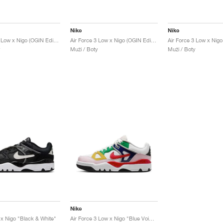
Nike
Nike
Air Force 3 Low x Nigo (OGIN Edition) "Blue Void"
Air Force 3 Low x Nigo (OGIN Edition) "White & Multi"
Air Force 3 Low x Nigo
y
Muži / Boty
Muži / Boty
Nike
 x Nigo "Black & White"
Air Force 3 Low x Nigo "Blue Void & Tour Yellow"