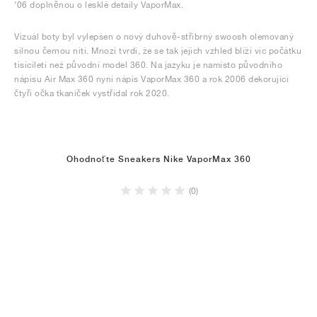
‘06 doplněnou o lesklé detaily VaporMax.
Vizuál boty byl vylepšen o nový duhově-stříbrný swoosh olemovaný
silnou černou nití. Mnozí tvrdí, že se tak jejich vzhled blíží víc počátku
tisíciletí než původní model 360. Na jazyku je namísto původního
nápisu Air Max 360 nyní nápis VaporMax 360 a rok 2006 dekorující
čtyři očka tkaniček vystřídal rok 2020.
Ohodnoťte Sneakers Nike VaporMax 360
(0)