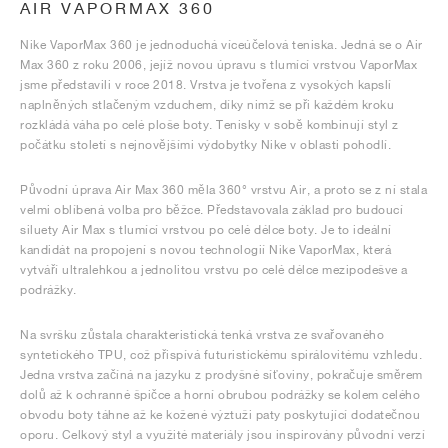
AIR VAPORMAX 360
Nike VaporMax 360 je jednoduchá víceúčelová teniska. Jedná se o Air
Max 360 z roku 2006, jejíž novou úpravu s tlumící vrstvou VaporMax
jsme představili v roce 2018. Vrstva je tvořena z vysokých kapslí
naplněných stlačeným vzduchem, díky nimž se při každém kroku
rozkládá váha po celé ploše boty. Tenisky v sobě kombinují styl z
počátku století s nejnovějšími výdobytky Nike v oblasti pohodlí.
Původní úprava Air Max 360 měla 360° vrstvu Air, a proto se z ní stala
velmi oblíbená volba pro běžce. Představovala základ pro budoucí
siluety Air Max s tlumící vrstvou po celé délce boty. Je to ideální
kandidát na propojení s novou technologií Nike VaporMax, která
vytváří ultralehkou a jednolitou vrstvu po celé délce mezipodešve a
podrážky.
Na svršku zůstala charakteristická tenká vrstva ze svařovaného
syntetického TPU, což přispívá futuristickému spirálovitému vzhledu.
Jedna vrstva začíná na jazyku z prodyšné síťoviny, pokračuje směrem
dolů až k ochranné špičce a horní obrubou podrážky se kolem celého
obvodu boty táhne až ke kožené výztuži paty poskytující dodatečnou
oporu. Celkový styl a využité materiály jsou inspirovány původní verzí