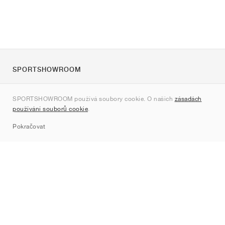
SPORTSHOWROOM
O nás
SPORTSHOWROOM používá soubory cookie. O našich
zásadách
Kontakt
používání souborů cookie
.
Sitemap
Pokračovat
Značky
Nike
Jordan
adidas
New Balance
ASICS