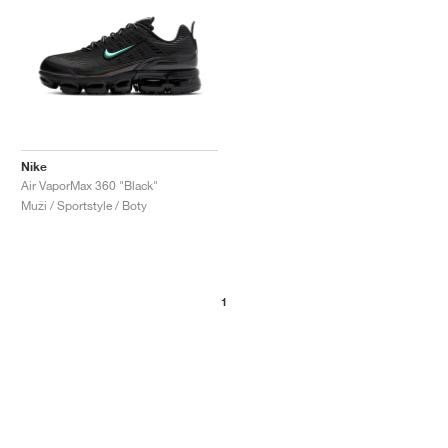
Nike
Air VaporMax 360 "Black"
Muži / Sportstyle / Boty
1