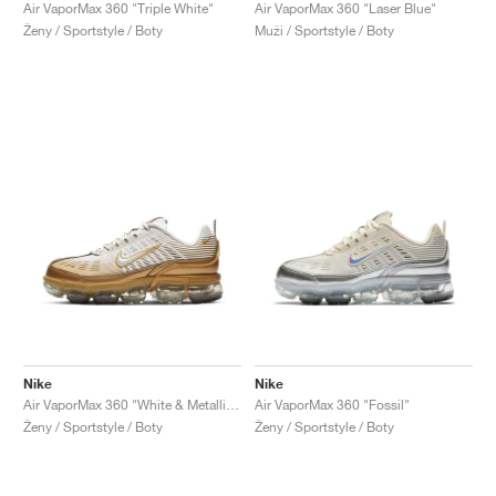
FIELD GENERAL
CRAZE
ADIRACER
MULE
471
GEL-CUMULUS 16
G.T. CUT
FORCE 58
TEKKIRA CUP
508
JORDAN
Air VaporMax 360 "Triple White"
Air VaporMax 360 "Laser Blue"
Ženy / Sportstyle / Boty
Muži / Sportstyle / Boty
KILLSHOT 2
MOTO 2K
ITALIA
LEGACY 312
ALLERDALE
G.T. FUTURE
PS8
ALOHA SUPER
600
TOTAL 90
PHENOMENA
FORUM
JUMPMAN JACK
2000
VERTEBRAE
808
AVA ROVER
1000
HAMBURG
204L
AIR MAX 95
933
MIND
860V2
AIR RIFT
Nike
Nike
Air VaporMax 360 "White & Metallic Gold"
Air VaporMax 360 "Fossil"
Ženy / Sportstyle / Boty
Ženy / Sportstyle / Boty