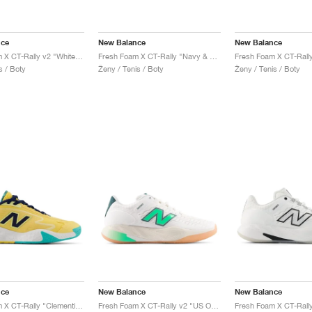
nce
New Balance
New Balance
Fresh Foam X CT-Rally v2 "White & Metallic Gold"
Fresh Foam X CT-Rally "Navy & True Red"
s / Boty
Ženy / Tenis / Boty
Ženy / Tenis / Boty
nce
New Balance
New Balance
Fresh Foam X CT-Rally "Clementine & Navy"
Fresh Foam X CT-Rally v2 "US Open"