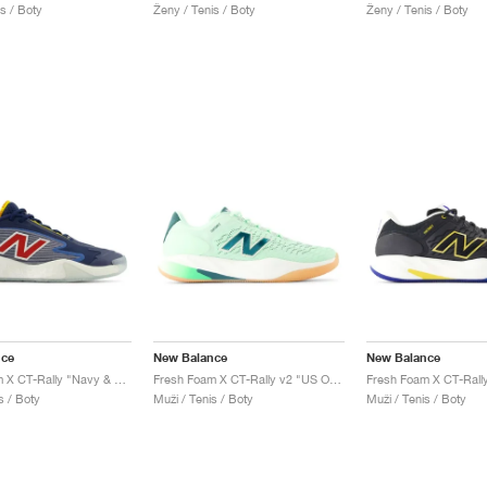
s / Boty
Ženy / Tenis / Boty
Ženy / Tenis / Boty
nce
New Balance
New Balance
Fresh Foam X CT-Rally "Navy & True Red"
Fresh Foam X CT-Rally v2 "US Open"
s / Boty
Muži / Tenis / Boty
Muži / Tenis / Boty