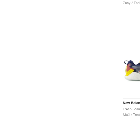
Ženy / Teni
New Bala
Muži / Teni