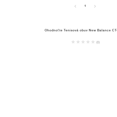
1
Ohodnoťte Tenisová obuv New Balance CT-
(0)