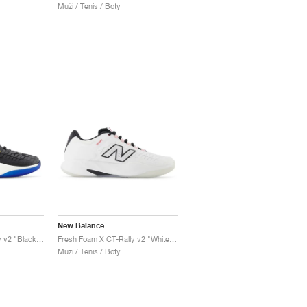
Muži / Tenis / Boty
New Balance
Fresh Foam X CT-Rally v2 "Black & Apollo Gold"
Fresh Foam X CT-Rally v2 "White Gum"
Muži / Tenis / Boty