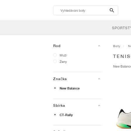
search-
btn
SPORTST
Rod
Boty
N
Muži
TENI
Ženy
New Balan
Značka
New Balance
Sbírka
CT-Rally