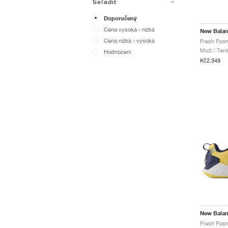
Seřadit
Doporučený
Cena vysoká - nízká
New Bala
Cena nízká - vysoká
Muži / Teni
Hodnocení
Kč2.349
New Bala