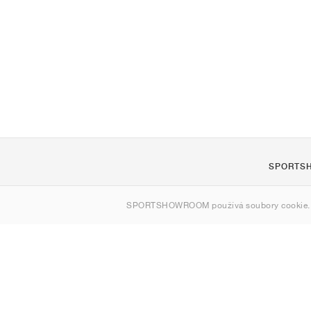
SPORTS
O nás
SPORTSHOWROOM používá soubory cookie.
Kontakt
Sitemap