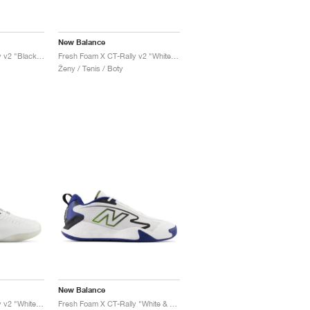
New Balance
Fresh Foam X CT-Rally v2 "Black & White"
Fresh Foam X CT-Rally v2 "White & Black"
Ženy / Tenis / Boty
New Balance
Fresh Foam X CT-Rally v2 "White & Black"
Fresh Foam X CT-Rally "White & Navy"