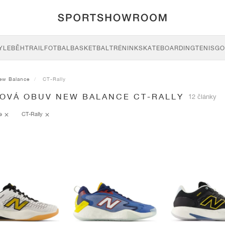
YLE
BĚH
TRAIL
FOTBAL
BASKETBAL
TRÉNINK
SKATEBOARDING
TENIS
GO
ew Balance
CT-Rally
SOVÁ OBUV NEW BALANCE CT-RALLY
12 články
ce
CT-Rally